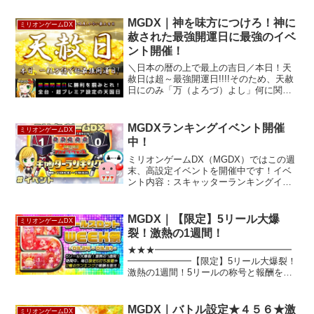
━━━━★★★月初ラストスパート企
画・・ 月初のお楽しみが今月は月末
MGDX｜神を味方につけろ！神に
ミリオンゲームDX
に！！！キャシー店長の大盤振る舞い
赦された最強開運日に最強のイベ
DAYで大還元...
ント開催！
＼日本の暦の上で最上の吉日／本日！天
赦日は超～最強開運日!!!!そのため、天赦
日にのみ「万（よろづ）よし」何に関し
てもよし!!!そんな極上の吉日に、極上の
お祭り！！
***☆***☆***☆***☆***☆***☆***☆***★最
MGDXランキングイベント開催
ミリオンゲームDX
上の大吉日...
中！
ミリオンゲームDX（MGDX）ではこの週
末、高設定イベントを開催中です！イベ
ント内容：スキャッターランキングイベ
ント機種：電脳決戦ファイブウォーズイ
ベント期間：2020年07月03日 ～ 2020年
07月05日＜ 電脳決戦ファイブウォーズ
MGDX｜【限定】5リール大爆
ミリオンゲームDX
の...
裂！激熱の1週間！
★★★━━━━━━━━━━━━━━━
━━━━━━━【限定】5リール大爆裂！
激熱の1週間！5リールの称号と報酬を手
に入れろ！
━━━━━━━━━━━━━━━━━━
━━━━★★★＼5リールWeeeeek祭開
MGDX｜バトル設定★４５６★激
ミリオンゲームDX