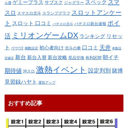
スペック
スマ
ゲミープラス
サブスク
ジャグラー
ル運
スロットアンケー
スロ
スマスロ北斗
スランプグラフ
ト
ポイ
スロット 口コミ
パチスロ新台速報
パチスロ北斗
ミリオンゲームDX
活
リセッ
ランキング
天井
ト
口コミ
初心者向け
北斗の拳
ヴヴヴ2
偶数設定
奇数設
新台
朝イチ
新台入替
新台攻略
景品交換
有利区間
定確定
激熱イベント
期待値
設定判別
賭博
沖スロ
見習録ハヤト
運気アップ
おすすめ記事