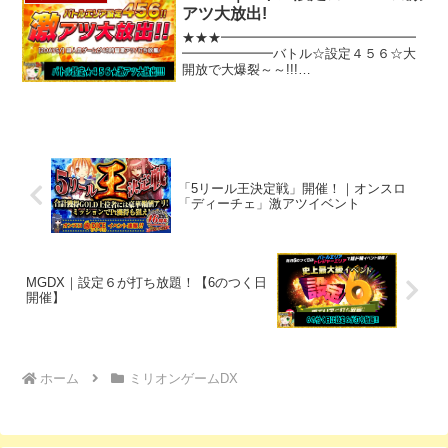
催！！！！／お祭り期間中は・・・一撃
アツ大放出!
大逆...
★★★━━━━━━━━━━━━━━━
━━━━━━━バトル☆設定４５６☆大
開放で大爆裂～～!!!
━━━━━━━━━━━━━━━━━━
━━━━★★★イベントに備えよ!!!チケ
ット準備はここで決ま
り!!!***☆***☆***☆***☆***☆*...
「5リール王決定戦」開催！｜オンスロ
「ディーチェ」激アツイベント
MGDX｜設定６が打ち放題！【6のつく日
開催】
ホーム
ミリオンゲームDX