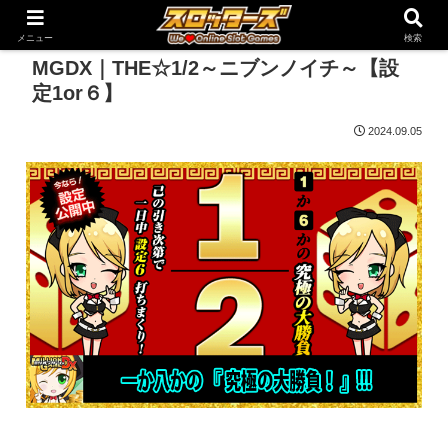
メニュー
検索
MGDX｜THE☆1/2～ニブンノイチ～【設
定1or６】
2024.09.05