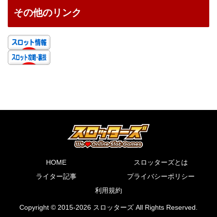
その他のリンク
HOME
スロッターズとは
ライター記事
プライバシーポリシー
利用規約
Copyright © 2015-2026 スロッターズ All Rights Reserved.