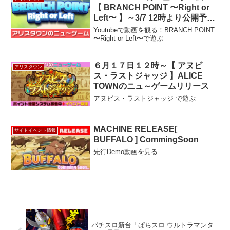
【 BRANCH POINT 〜Right or
Left〜 】～3/7 12時より公開予
定！
Youtubeで動画を観る！BRANCH POINT
〜Right or Left〜で遊ぶ
６月１７日１２時～【 アヌビ
アリスタウン
ス・ラストジャッジ 】ALICE
TOWNのニュ～ゲームリリース
アヌビス・ラストジャッジ で遊ぶ
MACHINE RELEASE[
サイトイベント情報
BUFFALO ] CommingSoon
先行Demo動画を見る
パチスロ新台「ぱちスロ ウルトラマンタ