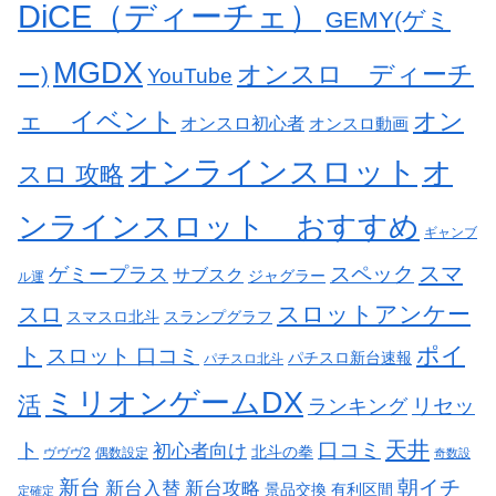
DiCE（ディーチェ）
GEMY(ゲミ
MGDX
オンスロ ディーチ
ー)
YouTube
ェ イベント
オン
オンスロ初心者
オンスロ動画
オンラインスロット
オ
スロ 攻略
ンラインスロット おすすめ
ギャンブ
スペック
スマ
ゲミープラス
サブスク
ジャグラー
ル運
スロットアンケー
スロ
スマスロ北斗
スランプグラフ
ト
ポイ
スロット 口コミ
パチスロ新台速報
パチスロ北斗
ミリオンゲームDX
活
リセッ
ランキング
天井
ト
口コミ
初心者向け
北斗の拳
ヴヴヴ2
偶数設定
奇数設
新台
朝イチ
新台入替
新台攻略
景品交換
有利区間
定確定