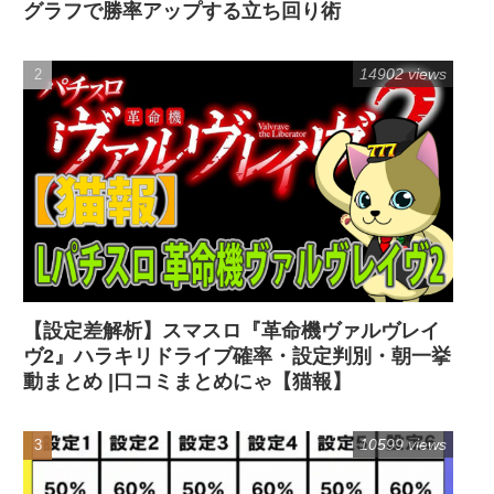
グラフで勝率アップする立ち回り術
14902 views
【設定差解析】スマスロ『革命機ヴァルヴレイ
ヴ2』ハラキリドライブ確率・設定判別・朝一挙
動まとめ |口コミまとめにゃ【猫報】
10599 views