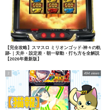
【完全攻略】スマスロ ミリオンゴッド-神々の軌
跡-｜天井・設定差・朝一挙動・打ち方を全解説
【2026年最新版】
494 views