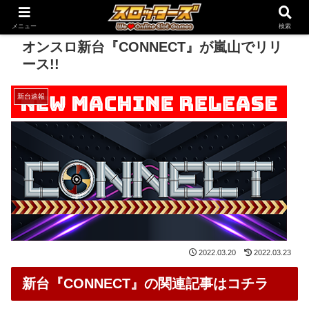
メニュー
検索
オンスロ新台『CONNECT』が嵐山でリリ
ース!!
新台速報
2022.03.20
2022.03.23
新台『CONNECT』の関連記事はコチラ