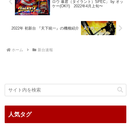
ロウ 暴君（タイラント）SPEC」 by オッ
ケー(OK!!) 2022年4月上旬〜
2022年 初新台 『天下統一』の機種紹介
ホーム
新台速報
人気タグ