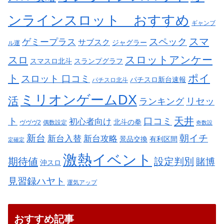
ンラインスロット おすすめ
ギャンブ
スペック
スマ
ゲミープラス
サブスク
ジャグラー
ル運
スロットアンケー
スロ
スマスロ北斗
スランプグラフ
ト
ポイ
スロット 口コミ
パチスロ新台速報
パチスロ北斗
ミリオンゲームDX
活
リセッ
ランキング
天井
ト
口コミ
初心者向け
北斗の拳
ヴヴヴ2
偶数設定
奇数設
新台
朝イチ
新台入替
新台攻略
景品交換
有利区間
定確定
激熱イベント
期待値
設定判別
賭博
沖スロ
見習録ハヤト
運気アップ
おすすめ記事