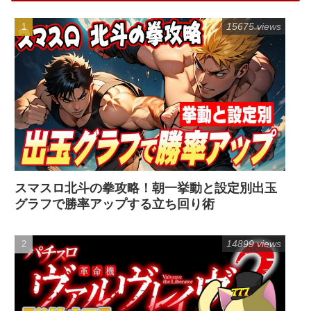
15675 views
スマスロ北斗の拳攻略！朝一挙動と設定別出玉
グラフで勝率アップする立ち回り術
14899 views