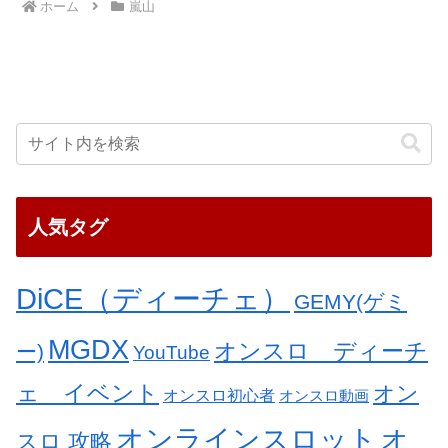
ホーム
嵐山
人気タグ
DiCE（ディーチェ）
GEMY(ゲミ
MGDX
オンスロ ディーチ
ー)
YouTube
ェ イベント
オン
オンスロ初心者
オンスロ動画
オンラインスロット
オ
スロ 攻略