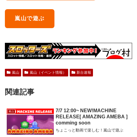
嵐山で遊ぶ
嵐山
嵐山（イベント情報）
新台速報
関連記事
7/7 12:00~ NEW!MACHINE
嵐山
RELEASE[ AMAZING AMEBA ]
comming soon
ちょこっと動画で楽しむ！嵐山で遊ぶ