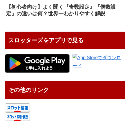
【初心者向け】よく聞く『奇数設定』『偶数設
定』の違いは何？世界一わかりやすく解説
スロッターズをアプリで見る
その他のリンク