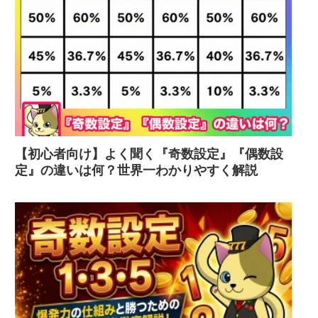
【初心者向け】よく聞く『奇数設定』『偶数設
定』の違いは何？世界一わかりやすく解説