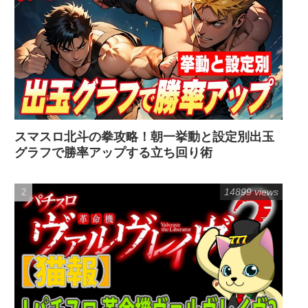
スマスロ北斗の拳攻略！朝一挙動と設定別出玉
グラフで勝率アップする立ち回り術
14899 views