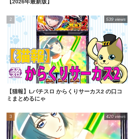
【2026年最新版】
539 views
【猫報】Lパチスロ からくりサーカス2 の口コ
ミまとめるにゃ
420 views