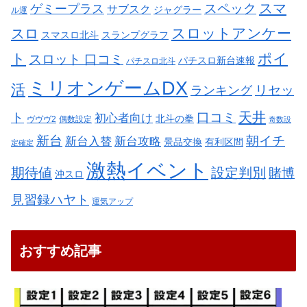
スペック
スマ
ゲミープラス
サブスク
ジャグラー
ル運
スロットアンケー
スロ
スマスロ北斗
スランプグラフ
ト
ポイ
スロット 口コミ
パチスロ新台速報
パチスロ北斗
ミリオンゲームDX
活
リセッ
ランキング
天井
ト
口コミ
初心者向け
北斗の拳
ヴヴヴ2
偶数設定
奇数設
新台
朝イチ
新台入替
新台攻略
景品交換
有利区間
定確定
激熱イベント
期待値
設定判別
賭博
沖スロ
見習録ハヤト
運気アップ
おすすめ記事