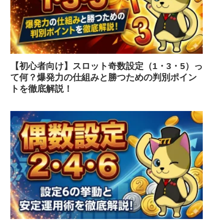
【初心者向け】スロット奇数設定（1・3・5）っ
て何？爆発力の仕組みと勝つための判別ポイン
トを徹底解説！