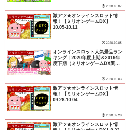
2020.10.07
激アツ★オンラインスロット情
ミリオンゲームDX
報！【ミリオンゲームDX】
10.05-10.11
2020.10.05
オンラインスロット人気景品ラン
ミリオンゲームDX
キング｜2020年度上期＆2019年
度下期（ミリオンゲームDX調
べ）
2020.10.03
激アツ★オンラインスロット情
ミリオンゲームDX
報！【ミリオンゲームDX】
09.28-10.04
2020.09.28
激アツ★オンラインスロット情
ミリオンゲームDX