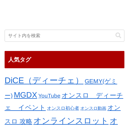
へ
へ
人気タグ
DiCE（ディーチェ）
GEMY(ゲミ
MGDX
オンスロ ディーチ
ー)
YouTube
ェ イベント
オン
オンスロ初心者
オンスロ動画
オンラインスロット
オ
スロ 攻略