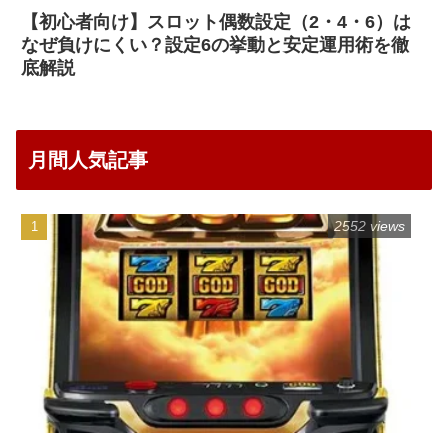
【初心者向け】スロット偶数設定（2・4・6）は
なぜ負けにくい？設定6の挙動と安定運用術を徹
底解説
月間人気記事
2552 views