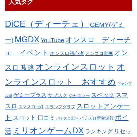
人気タグ
DiCE（ディーチェ）
GEMY(ゲミ
MGDX
オンスロ ディーチ
ー)
YouTube
ェ イベント
オン
オンスロ初心者
オンスロ動画
オンラインスロット
オ
スロ 攻略
ンラインスロット おすすめ
ギャンブ
スペック
スマ
ゲミープラス
サブスク
ジャグラー
ル運
スロットアンケー
スロ
スマスロ北斗
スランプグラフ
ト
ポイ
スロット 口コミ
パチスロ新台速報
パチスロ北斗
ミリオンゲームDX
活
リセッ
ランキング