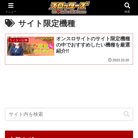
メニュー
検索
サイト限定機種
オンスロサイトのサイト限定機種
ライター記事
の中でおすすめしたい機種を厳選
紹介!!
2023.10.20