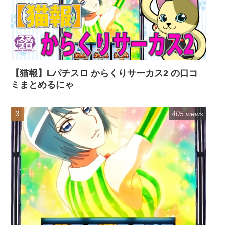
【猫報】Lパチスロ からくりサーカス2 の口コ
ミまとめるにゃ
405 views