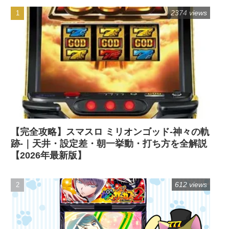
2374 views
【完全攻略】スマスロ ミリオンゴッド-神々の軌
跡-｜天井・設定差・朝一挙動・打ち方を全解説
【2026年最新版】
612 views