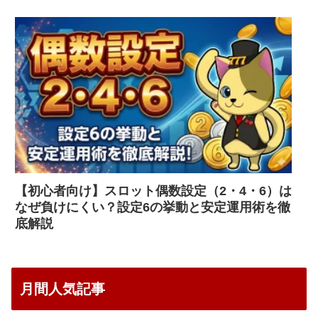
【初心者向け】スロット偶数設定（2・4・6）は
なぜ負けにくい？設定6の挙動と安定運用術を徹
底解説
月間人気記事