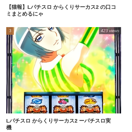
【猫報】Lパチスロ からくりサーカス2 の口コ
ミまとめるにゃ
423 views
Lパチスロ からくりサーカス2 ーパチスロ実
機