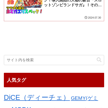
ク！導入開始の大都の新台『スロ
ットゾンビランドサガ』！その評
判は！？
2024.07.30
人気タグ
DiCE（ディーチェ）
GEMY(ゲミ