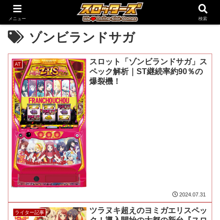
メニュー
検索
ゾンビランドサガ
スロット「ゾンビランドサガ」ス
AT
ペック解析｜ST継続率約90％の
爆裂機！
2024.07.31
ツラヌキ超えのヨミガエリスペッ
ライター記事