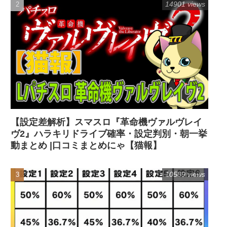
14901 views
【設定差解析】スマスロ『革命機ヴァルヴレイ
ヴ2』ハラキリドライブ確率・設定判別・朝一挙
動まとめ |口コミまとめにゃ【猫報】
10589 views