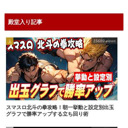
殿堂入り記事
15689 views
スマスロ北斗の拳攻略！朝一挙動と設定別出玉
グラフで勝率アップする立ち回り術