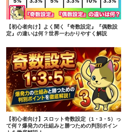
【初心者向け】よく聞く『奇数設定』『偶数設
定』の違いは何？世界一わかりやすく解説
【初心者向け】スロット奇数設定（1・3・5）っ
て何？爆発力の仕組みと勝つための判別ポイン