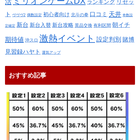
ミリオンゲームDX
活
リセッ
ランキング
天井
ト
口コミ
初心者向け
北斗の拳
ヴヴヴ2
偶数設定
奇数設
新台
朝イチ
新台入替
新台攻略
景品交換
有利区間
定確定
激熱イベント
期待値
設定判別
賭博
沖スロ
見習録ハヤト
運気アップ
おすすめ記事