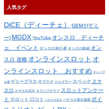
人気タグ
DiCE（ディーチェ）
GEMY(ゲミ
MGDX
オンスロ ディーチ
ー)
YouTube
ェ イベント
オン
オンスロ初心者
オンスロ動画
オンラインスロット
オ
スロ 攻略
ンラインスロット おすすめ
ギャンブ
スペック
スマ
ゲミープラス
サブスク
ジャグラー
ル運
スロットアンケー
スロ
スマスロ北斗
スランプグラフ
ト
ポイ
スロット 口コミ
パチスロ新台速報
パチスロ北斗