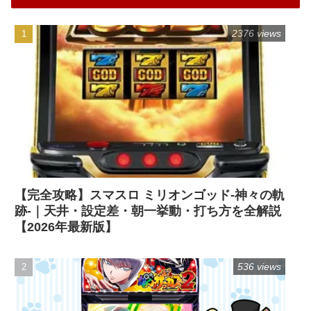
2376 views
【完全攻略】スマスロ ミリオンゴッド-神々の軌
跡-｜天井・設定差・朝一挙動・打ち方を全解説
【2026年最新版】
536 views