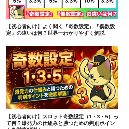
【初心者向け】よく聞く『奇数設定』『偶数設
定』の違いは何？世界一わかりやすく解説
【初心者向け】スロット奇数設定（1・3・5）っ
て何？爆発力の仕組みと勝つための判別ポイン