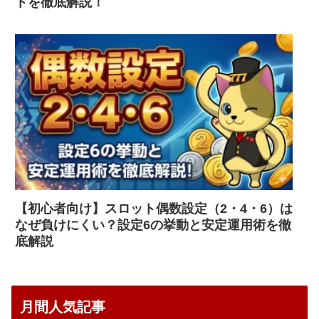
トを徹底解説！
【初心者向け】スロット偶数設定（2・4・6）は
なぜ負けにくい？設定6の挙動と安定運用術を徹
底解説
月間人気記事