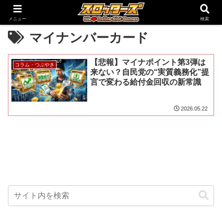
メニュー
検索
マイナンバーカード
【悲報】マイナポイント第3弾は
コラム・つぶやき
来ない？自民党の“実質義務化”提
言で変わる給付金回収の新常識
2026.05.22