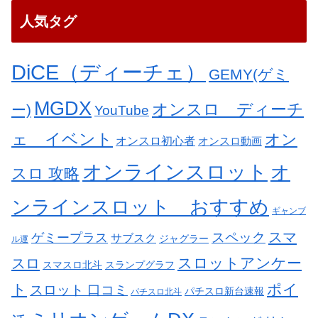
人気タグ
DiCE（ディーチェ）
GEMY(ゲミ
MGDX
オンスロ ディーチ
ー)
YouTube
ェ イベント
オン
オンスロ初心者
オンスロ動画
オンラインスロット
オ
スロ 攻略
ンラインスロット おすすめ
ギャンブ
スペック
スマ
ゲミープラス
サブスク
ジャグラー
ル運
スロットアンケー
スロ
スマスロ北斗
スランプグラフ
ト
ポイ
スロット 口コミ
パチスロ新台速報
パチスロ北斗