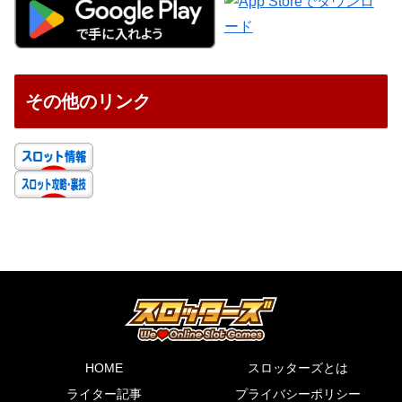
その他のリンク
HOME
スロッターズとは
ライター記事
プライバシーポリシー