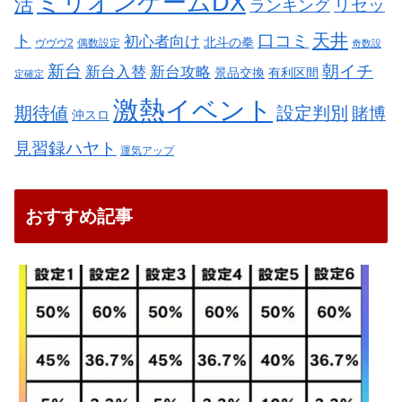
ミリオンゲームDX
活
リセッ
ランキング
天井
ト
口コミ
初心者向け
北斗の拳
ヴヴヴ2
偶数設定
奇数設
新台
朝イチ
新台入替
新台攻略
景品交換
有利区間
定確定
激熱イベント
期待値
設定判別
賭博
沖スロ
見習録ハヤト
運気アップ
おすすめ記事