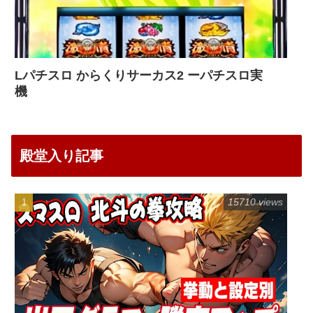
Lパチスロ からくりサーカス2 ーパチスロ実
機
殿堂入り記事
15710 views