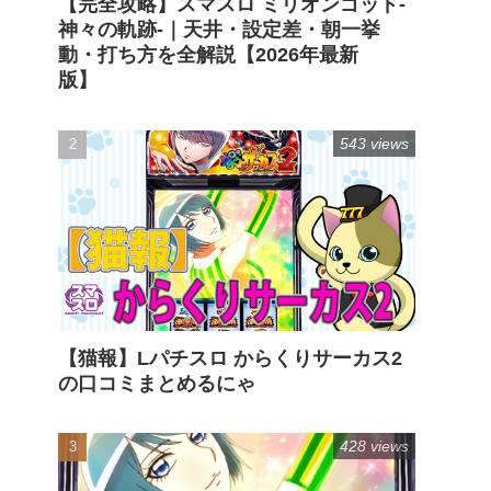
【完全攻略】スマスロ ミリオンゴッド-
神々の軌跡-｜天井・設定差・朝一挙
動・打ち方を全解説【2026年最新
版】
543 views
【猫報】Lパチスロ からくりサーカス2
の口コミまとめるにゃ
428 views