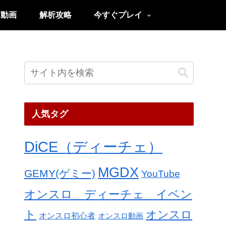
ロ動画
解析攻略
今すぐプレイ
人気タグ
DiCE（ディーチェ）
MGDX
GEMY(ゲミー)
YouTube
オンスロ ディーチェ イベン
ト
オンスロ
オンスロ初心者
オンスロ動画