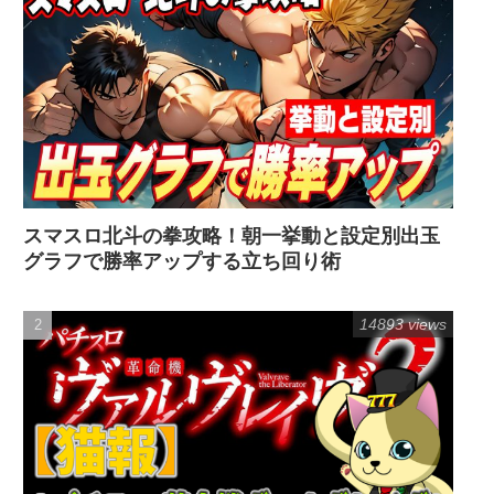
スマスロ北斗の拳攻略！朝一挙動と設定別出玉
グラフで勝率アップする立ち回り術
14893 views