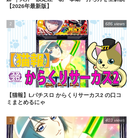
【2026年最新版】
686 views
【猫報】Lパチスロ からくりサーカス2 の口コ
ミまとめるにゃ
403 views