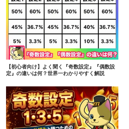
【初心者向け】よく聞く『奇数設定』『偶数設
定』の違いは何？世界一わかりやすく解説