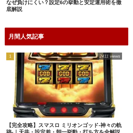
なぜ負けにくい？設定6の挙動と安定運用術を徹
底解説
月間人気記事
2411 views
【完全攻略】スマスロ ミリオンゴッド-神々の軌
跡-｜天井・設定差・朝一挙動・打ち方を全解説