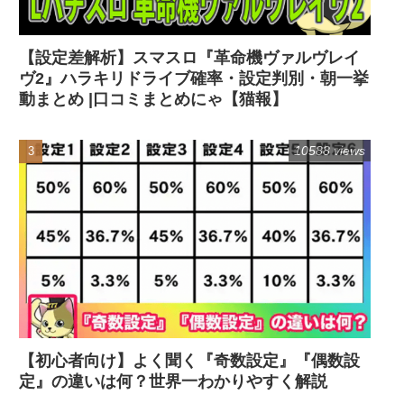
【設定差解析】スマスロ『革命機ヴァルヴレイ
ヴ2』ハラキリドライブ確率・設定判別・朝一挙
動まとめ |口コミまとめにゃ【猫報】
10588 views
【初心者向け】よく聞く『奇数設定』『偶数設
定』の違いは何？世界一わかりやすく解説