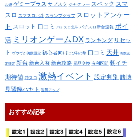
スペック
スマ
ゲミープラス
サブスク
ジャグラー
ル運
スロットアンケー
スロ
スマスロ北斗
スランプグラフ
ト
ポイ
スロット 口コミ
パチスロ新台速報
パチスロ北斗
ミリオンゲームDX
活
リセッ
ランキング
天井
ト
口コミ
初心者向け
北斗の拳
ヴヴヴ2
偶数設定
奇数設
新台
朝イチ
新台入替
新台攻略
景品交換
有利区間
定確定
激熱イベント
期待値
設定判別
賭博
沖スロ
見習録ハヤト
運気アップ
おすすめ記事