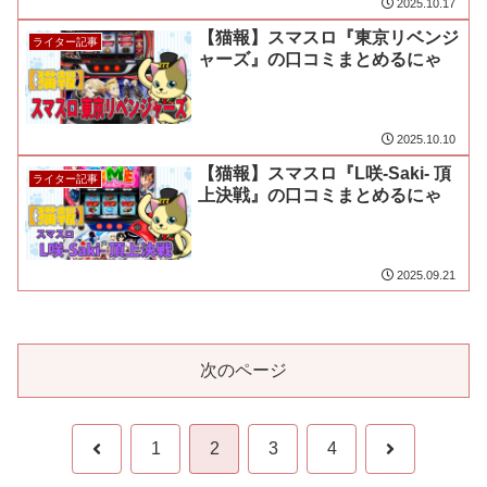
2025.10.17
【猫報】スマスロ『東京リベンジ
ライター記事
ャーズ』の口コミまとめるにゃ
2025.10.10
【猫報】スマスロ『L咲-Saki- 頂
ライター記事
上決戦』の口コミまとめるにゃ
2025.09.21
次のページ
前
次
1
2
3
4