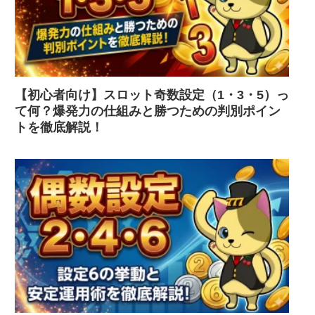
【初心者向け】スロット奇数設定（1・3・5）っ
て何？爆発力の仕組みと勝つための判別ポイン
トを徹底解説！