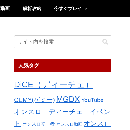
ロ動画
解析攻略
今すぐプレイ
人気タグ
DiCE（ディーチェ）
MGDX
GEMY(ゲミー)
YouTube
オンスロ ディーチェ イベン
ト
オンスロ
オンスロ初心者
オンスロ動画