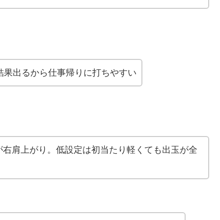
結果出るから仕事帰りに打ちやすい
が右肩上がり。低設定は初当たり軽くても出玉が全