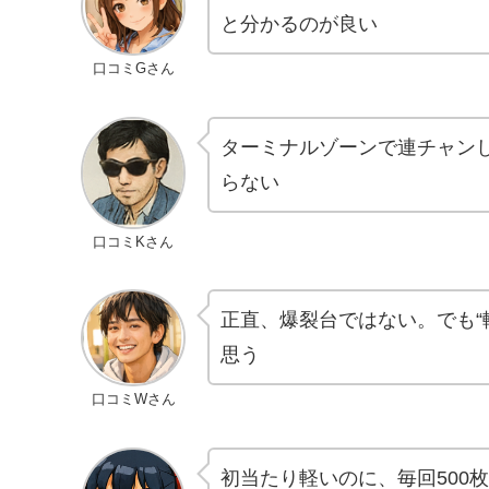
と分かるのが良い
口コミGさん
ターミナルゾーンで連チャン
らない
口コミKさん
正直、爆裂台ではない。でも“
思う
口コミWさん
初当たり軽いのに、毎回500