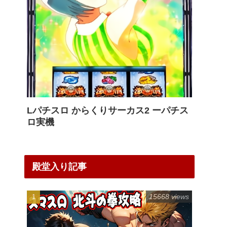
Lパチスロ からくりサーカス2 ーパチス
ロ実機
殿堂入り記事
15668 views