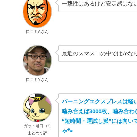
一撃性はあるけど安定感はな
口コミAさん
最近のスマスロの中ではかなり
口コミYさん
バーニングエクスプレスは軽
噛み合えば3000枚、噛み合
“短時間・運試し派”には向い
ガット君口コミ
ゃ🐾
まとめ寸評