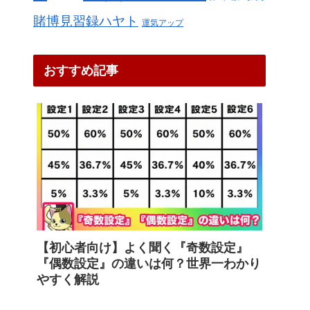
賭博見習録ハヤト
運気アップ
おすすめ記事
【初心者向け】よく聞く『奇数設定』
『偶数設定』の違いは何？世界一わかり
やすく解説