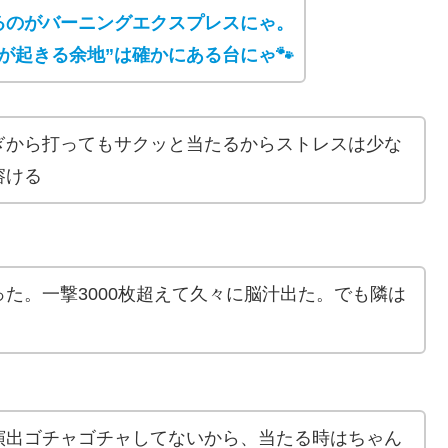
るのがバーニングエクスプレスにゃ。
が起きる余地”は確かにある台にゃ🐾
ぎから打ってもサクッと当たるからストレスは少な
溶ける
った。一撃3000枚超えて久々に脳汁出た。でも隣は
演出ゴチャゴチャしてないから、当たる時はちゃん