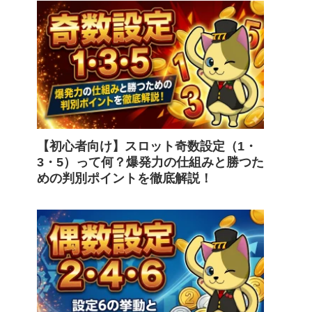
【初心者向け】スロット奇数設定（1・
3・5）って何？爆発力の仕組みと勝つた
めの判別ポイントを徹底解説！