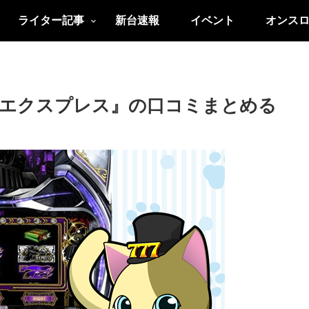
ライター記事
新台速報
イベント
オンス
グエクスプレス』の口コミまとめる