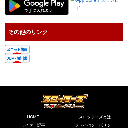
その他のリンク
HOME
スロッターズとは
ライター記事
プライバシーポリシー