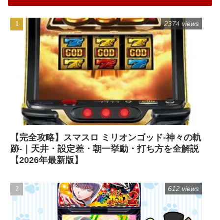
2374 views
【完全攻略】スマスロ ミリオンゴッド-神々の軌
跡-｜天井・設定差・朝一挙動・打ち方を全解説
【2026年最新版】
612 views