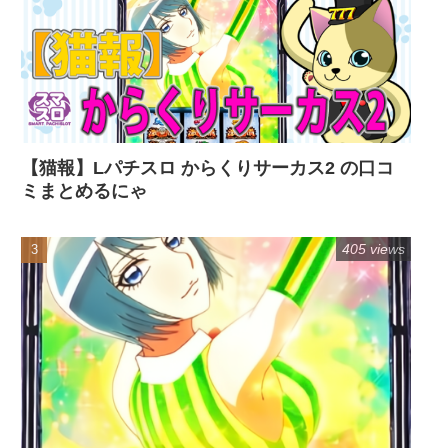
【猫報】Lパチスロ からくりサーカス2 の口コ
ミまとめるにゃ
405 views