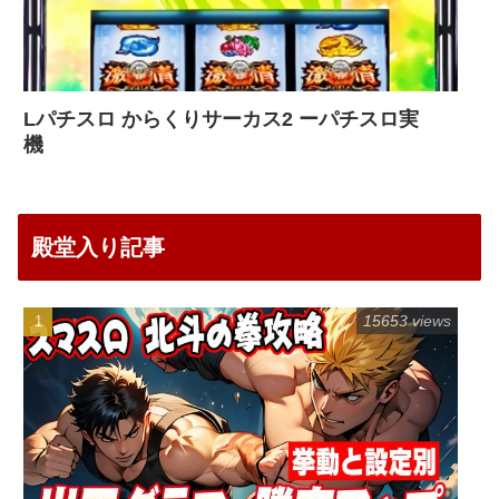
Lパチスロ からくりサーカス2 ーパチスロ実
機
殿堂入り記事
15653 views