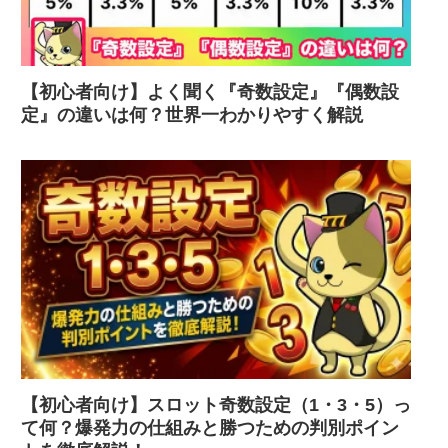
【初心者向け】よく聞く『奇数設定』『偶数設
定』の違いは何？世界一わかりやすく解説
【初心者向け】スロット奇数設定（1・3・5）っ
て何？爆発力の仕組みと勝つための判別ポイン