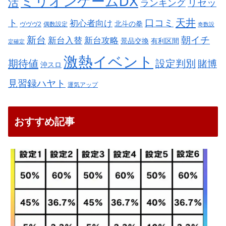
ミリオンゲームDX
活
リセッ
ランキング
天井
ト
口コミ
初心者向け
北斗の拳
ヴヴヴ2
偶数設定
奇数設
新台
朝イチ
新台入替
新台攻略
景品交換
有利区間
定確定
激熱イベント
期待値
設定判別
賭博
沖スロ
見習録ハヤト
運気アップ
おすすめ記事