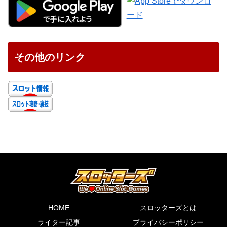
その他のリンク
HOME
スロッターズとは
ライター記事
プライバシーポリシー