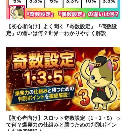
【初心者向け】よく聞く『奇数設定』『偶数設
定』の違いは何？世界一わかりやすく解説
【初心者向け】スロット奇数設定（1・3・5）っ
て何？爆発力の仕組みと勝つための判別ポイン