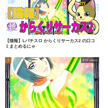
【猫報】Lパチスロ からくりサーカス2 の口コ
ミまとめるにゃ
435 views