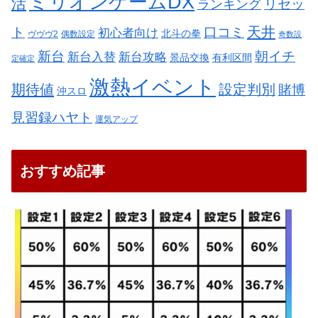
ミリオンゲームDX
活
リセッ
ランキング
天井
ト
口コミ
初心者向け
北斗の拳
ヴヴヴ2
偶数設定
奇数設
新台
朝イチ
新台入替
新台攻略
景品交換
有利区間
定確定
激熱イベント
期待値
設定判別
賭博
沖スロ
見習録ハヤト
運気アップ
おすすめ記事