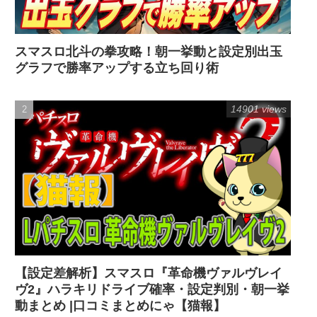
スマスロ北斗の拳攻略！朝一挙動と設定別出玉
グラフで勝率アップする立ち回り術
14901 views
【設定差解析】スマスロ『革命機ヴァルヴレイ
ヴ2』ハラキリドライブ確率・設定判別・朝一挙
動まとめ |口コミまとめにゃ【猫報】