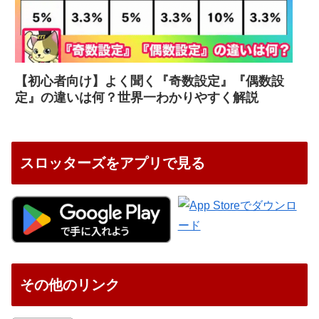
【初心者向け】よく聞く『奇数設定』『偶数設
定』の違いは何？世界一わかりやすく解説
スロッターズをアプリで見る
その他のリンク