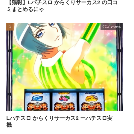
【猫報】Lパチスロ からくりサーカス2 の口コ
ミまとめるにゃ
413 views
Lパチスロ からくりサーカス2 ーパチスロ実
機