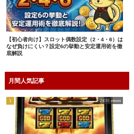
【初心者向け】スロット偶数設定（2・4・6）は
なぜ負けにくい？設定6の挙動と安定運用術を徹
底解説
月間人気記事
2435 views