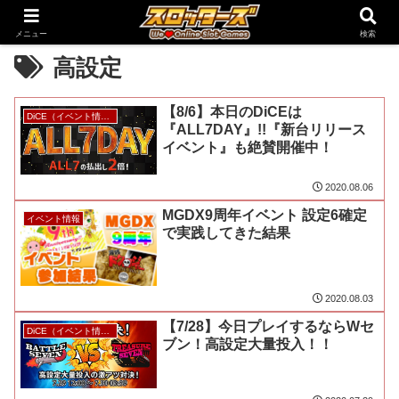
メニュー
検索
高設定
【8/6】本日のDiCEは
DiCE（イベント情報）
『ALL7DAY』!!『新台リリース
イベント』も絶賛開催中！
2020.08.06
MGDX9周年イベント 設定6確定
イベント情報
で実践してきた結果
2020.08.03
【7/28】今日プレイするならWセ
DiCE（イベント情報）
ブン！高設定大量投入！！