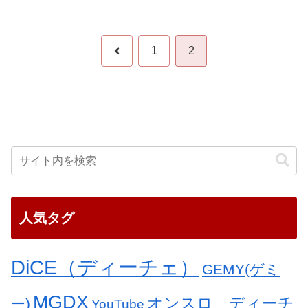
前
1
2
へ
人気タグ
DiCE（ディーチェ）
GEMY(ゲミ
MGDX
オンスロ ディーチ
ー)
YouTube