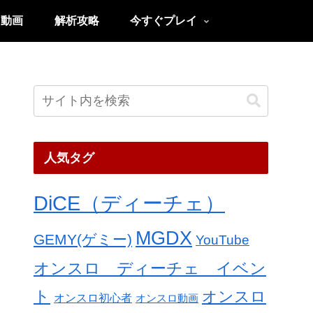
ロ動画
解析攻略
今すぐプレイ
人気タグ
DiCE（ディーチェ）
MGDX
GEMY(ゲミー)
YouTube
オンスロ ディーチェ イベン
ト
オンスロ
オンスロ初心者
オンスロ動画