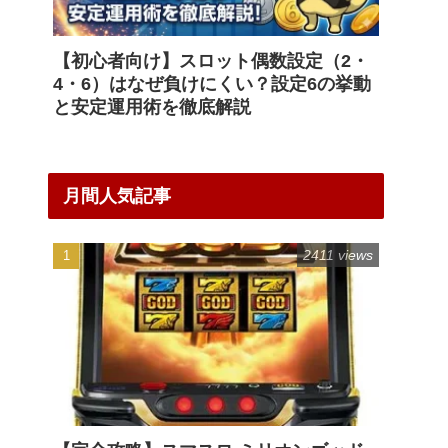
【初心者向け】スロット偶数設定（2・
4・6）はなぜ負けにくい？設定6の挙動
と安定運用術を徹底解説
月間人気記事
2411 views