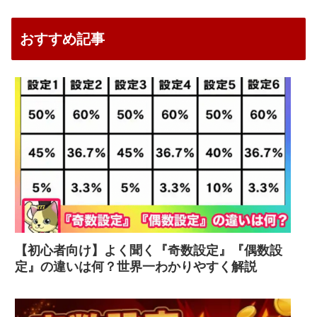
おすすめ記事
【初心者向け】よく聞く『奇数設定』『偶数設
定』の違いは何？世界一わかりやすく解説