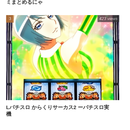
ミまとめるにゃ
423 views
Lパチスロ からくりサーカス2 ーパチスロ実
機