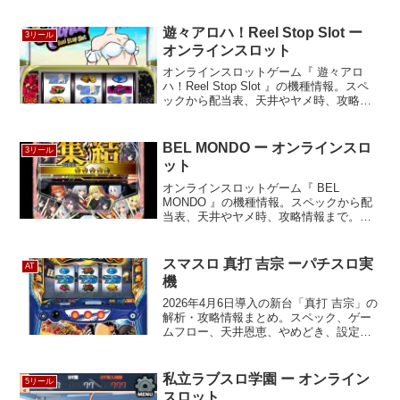
遊々アロハ！Reel Stop Slot ー
3リール
オンラインスロット
オンラインスロットゲーム『 遊々アロ
ハ！Reel Stop Slot 』の機種情報。スペ
ックから配当表、天井やヤメ時、攻略情
報まで。オンラインスロットゲームを攻
略したいならスロッターズをチェック！
BEL MONDO ー オンラインスロ
3リール
ット
オンラインスロットゲーム『 BEL
MONDO 』の機種情報。スペックから配
当表、天井やヤメ時、攻略情報まで。オ
ンラインスロットゲームを攻略したいな
らスロッターズをチェック！
スマスロ 真打 吉宗 ーパチスロ実
AT
機
2026年4月6日導入の新台「真打 吉宗」の
解析・攻略情報まとめ。スペック、ゲー
ムフロー、天井恩恵、やめどき、設定差
など、実機攻略に役立つ情報を網羅。
私立ラブスロ学園 ー オンライン
5リール
スロット