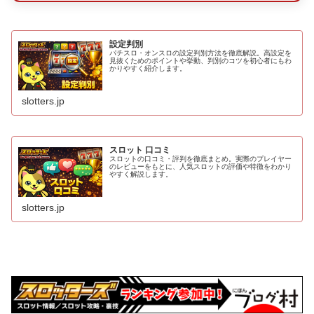
設定判別
パチスロ・オンスロの設定判別方法を徹底解説。高設定を
見抜くためのポイントや挙動、判別のコツを初心者にもわ
かりやすく紹介します。
slotters.jp
スロット 口コミ
スロットの口コミ・評判を徹底まとめ。実際のプレイヤー
のレビューをもとに、人気スロットの評価や特徴をわかり
やすく解説します。
slotters.jp