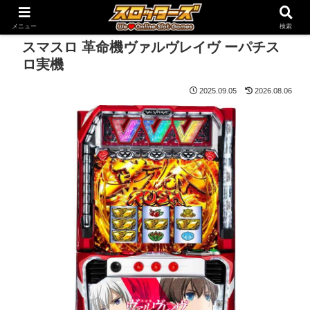
メニュー
検索
スマスロ 革命機ヴァルヴレイヴ ーパチス
ロ実機
2025.09.05
2026.08.06