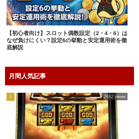
【初心者向け】スロット偶数設定（2・4・6）は
なぜ負けにくい？設定6の挙動と安定運用術を徹
底解説
月間人気記事
2552 views