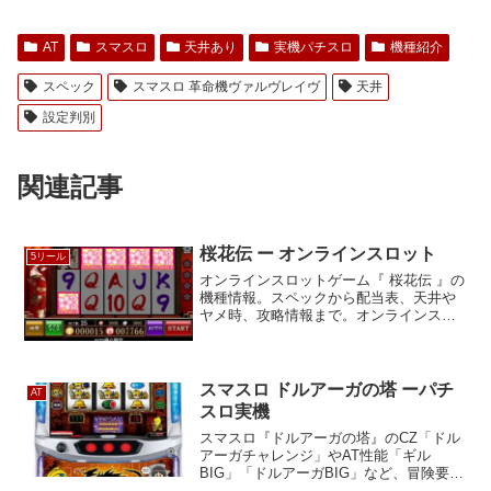
AT
スマスロ
天井あり
実機パチスロ
機種紹介
スペック
スマスロ 革命機ヴァルヴレイヴ
天井
設定判別
関連記事
桜花伝 ー オンラインスロット
5リール
オンラインスロットゲーム『 桜花伝 』の
機種情報。スペックから配当表、天井や
ヤメ時、攻略情報まで。オンラインスロ
ットゲームを攻略したいならスロッター
ズをチェック！
スマスロ ドルアーガの塔 ーパチ
AT
スロ実機
スマスロ『ドルアーガの塔』のCZ「ドル
アーガチャレンジ」やAT性能「ギル
BIG」「ドルアーガBIG」など、冒険要素
満載の最新情報を紹介！