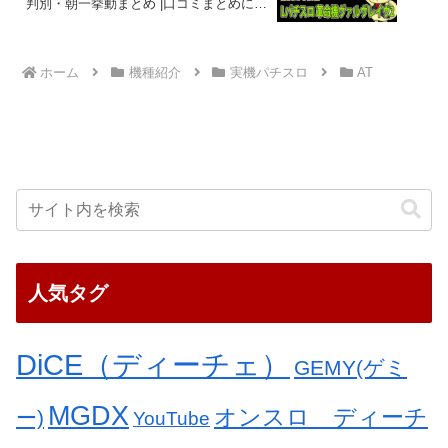
判別・朝一挙動まとめ |口コミまとめにゃ
【猫報】
ホーム
機種紹介
実機パチスロ
AT
人気タグ
DiCE（ディーチェ）
GEMY(ゲミ
MGDX
オンスロ ディーチ
ー)
YouTube