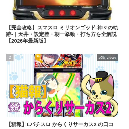
【完全攻略】スマスロ ミリオンゴッド-神々の軌
跡-｜天井・設定差・朝一挙動・打ち方を全解説
【2026年最新版】
509 views
【猫報】Lパチスロ からくりサーカス2 の口コ