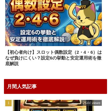
【初心者向け】スロット偶数設定（2・4・6）は
なぜ負けにくい？設定6の挙動と安定運用術を徹
底解説
月間人気記事
2544 views