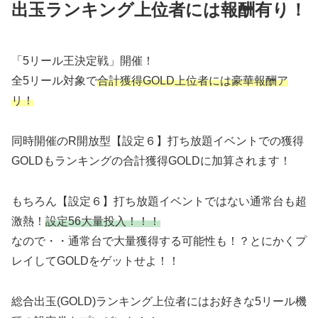
出玉ランキング上位者には報酬有り！
「5リール王決定戦」開催！
全5リール対象で
合計獲得GOLD上位者には豪華報酬ア
リ！
同時開催のR開放型【設定６】打ち放題イベントでの獲得
GOLDもランキングの合計獲得GOLDに加算されます！
もちろん【設定６】打ち放題イベントではない通常台も超
激熱！
設定56大量投入！！！
なので・・通常台で大量獲得する可能性も！？とにかくプ
レイしてGOLDをゲットせよ！！
総合出玉(GOLD)ランキング上位者にはお好きな5リール機