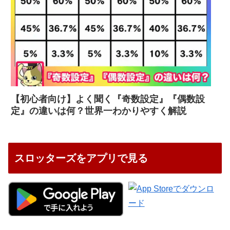
【初心者向け】よく聞く『奇数設定』『偶数設
定』の違いは何？世界一わかりやすく解説
スロッターズをアプリで見る