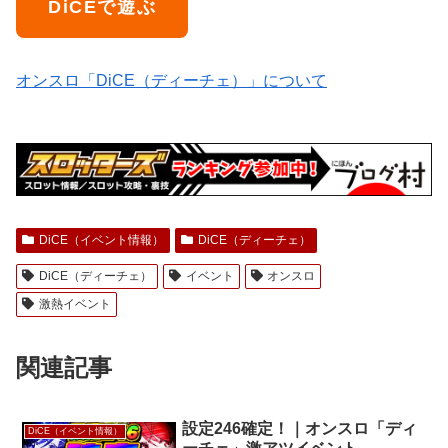
DiCEで遊ぶ
オンスロ「DiCE（ディーチェ）」について
DiCE（イベント情報）
DiCE（ディーチェ）
DiCE（ディーチェ）
イベント
オンスロ
激熱イベント
関連記事
設定246確定！｜オンスロ「ディ
DiCE（イベント情報）