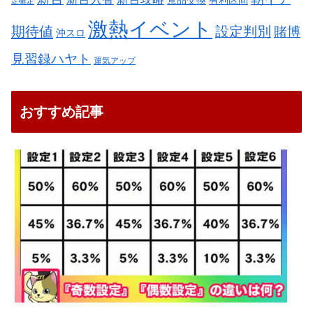
有利区間
定確定
激熱イベント
期待値
設定判別
賭博
沖スロ
見習録ハヤト
運気アップ
おすすめ記事