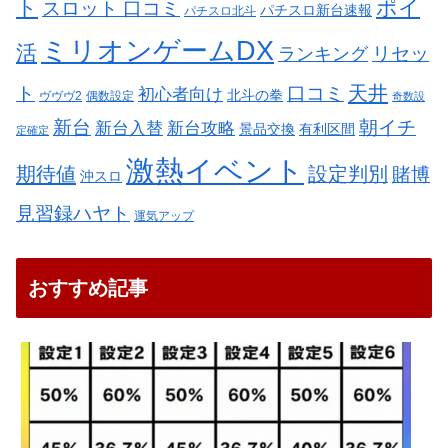
ト
ポイ
スロット 口コミ
パチスロ新台速報
パチスロ北斗
ミリオンゲームDX
活
リセッ
ランキング
天井
ト
口コミ
初心者向け
北斗の拳
ヴヴヴ2
偶数設定
奇数設
新台
朝イチ
新台入替
新台攻略
景品交換
有利区間
定確定
激熱イベント
期待値
設定判別
賭博
沖スロ
見習録ハヤト
運気アップ
おすすめ記事