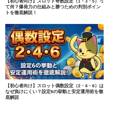
【初心者向け】スロット奇数設定（1・3・5）っ
て何？爆発力の仕組みと勝つための判別ポイン
トを徹底解説！
【初心者向け】スロット偶数設定（2・4・6）は
なぜ負けにくい？設定6の挙動と安定運用術を徹
底解説