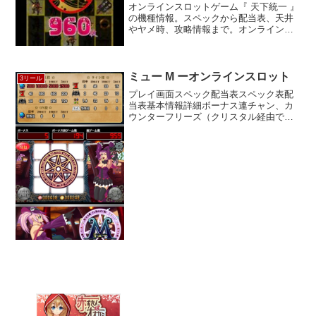
オンラインスロットゲーム『 天下統一 』
の機種情報。スペックから配当表、天井
やヤメ時、攻略情報まで。オンラインス
ロットゲームを攻略したいならスロッタ
ーズをチェック！
ミュー M ーオンラインスロット
3リール
プレイ画面スペック配当表スペック表配
当表基本情報詳細ボーナス連チャン、カ
ウンターフリーズ（クリスタル経由での
当選）、超プレミア役アルティメットで
出玉を増やしていく8ラインスロット。通
常時にライン白BAR成立、オールセブン/
オールBAR、リー...