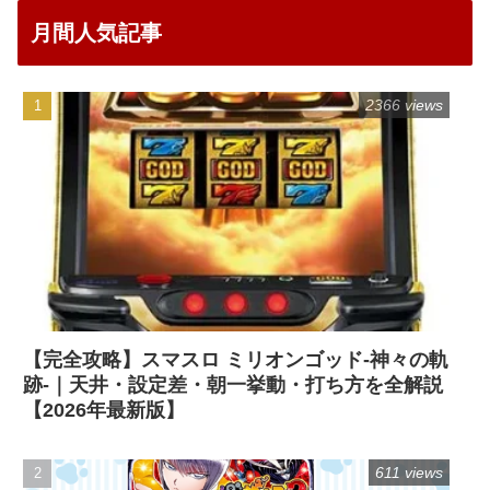
月間人気記事
2366 views
【完全攻略】スマスロ ミリオンゴッド-神々の軌
跡-｜天井・設定差・朝一挙動・打ち方を全解説
【2026年最新版】
611 views