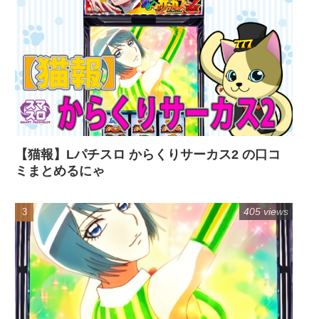
【猫報】Lパチスロ からくりサーカス2 の口コ
ミまとめるにゃ
405 views