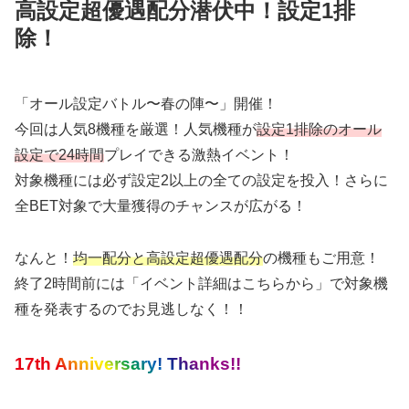
高設定超優遇配分潜伏中！設定1排
除！
「オール設定バトル〜春の陣〜」開催！
今回は人気8機種を厳選！人気機種が
設定1排除のオール
設定で24時間
プレイできる激熱イベント！
対象機種には必ず設定2以上の全ての設定を投入！さらに
全BET対象で大量獲得のチャンスが広がる！
なんと！
均一配分と高設定超優遇配分
の機種もご用意！
終了2時間前には「イベント詳細はこちらから」で対象機
種を発表するのでお見逃しなく！！
17th Anniversary! Thanks!!