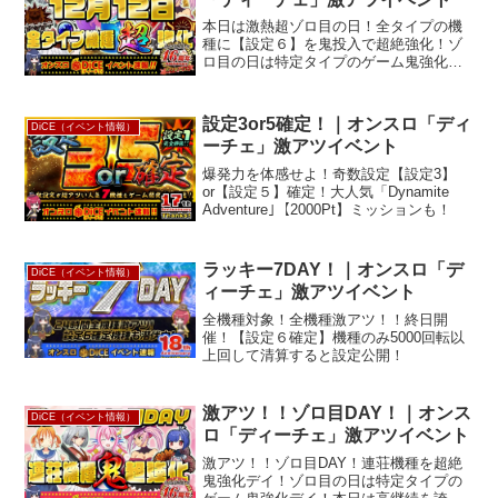
本日は激熱超ゾロ目の日！全タイプの機
種に【設定６】を鬼投入で超絶強化！ゾ
ロ目の日は特定タイプのゲーム鬼強化デ
イ！本日は12/12の超ゾロ目DAYというこ
とで全タイプのゲームに【設定６】を鬼
投入で超絶強化！今回は4時間毎に機種が
設定3or5確定！｜オンスロ「ディ
DiCE（イベント情報）
入れ替わり！4...
ーチェ」激アツイベント
爆発力を体感せよ！奇数設定【設定3】
or【設定５】確定！大人気「Dynamite
Adventure｣【2000Pt】ミッションも！
ラッキー7DAY！｜オンスロ「デ
DiCE（イベント情報）
ィーチェ」激アツイベント
全機種対象！全機種激アツ！！終日開
催！【設定６確定】機種のみ5000回転以
上回して清算すると設定公開！
激アツ！！ゾロ目DAY！｜オンス
DiCE（イベント情報）
ロ「ディーチェ」激アツイベント
激アツ！！ゾロ目DAY！連荘機種を超絶
鬼強化デイ！ゾロ目の日は特定タイプの