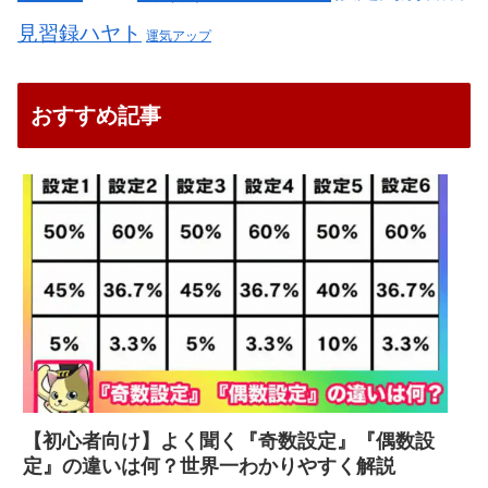
見習録ハヤト
運気アップ
おすすめ記事
【初心者向け】よく聞く『奇数設定』『偶数設
定』の違いは何？世界一わかりやすく解説