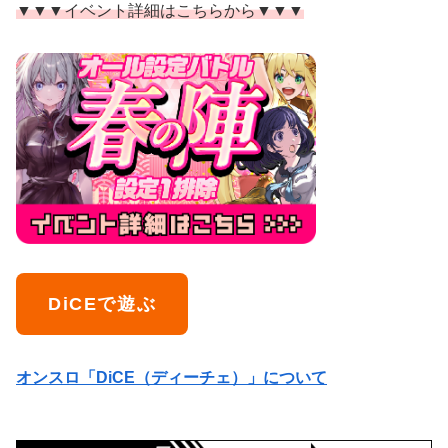
▼▼▼イベント詳細はこちらから▼▼▼
DiCEで遊ぶ
オンスロ「DiCE（ディーチェ）」について