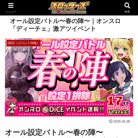
メニュー
検索
オール設定バトル〜春の陣〜｜オンスロ
「ディーチェ」激アツイベント
DiCE（イベント情報）
2025.03.28
オール設定バトル〜春の陣〜