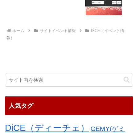
ホーム
サイトイベント情報
DiCE（イベント情
報）
人気タグ
DiCE（ディーチェ）
GEMY(ゲミ