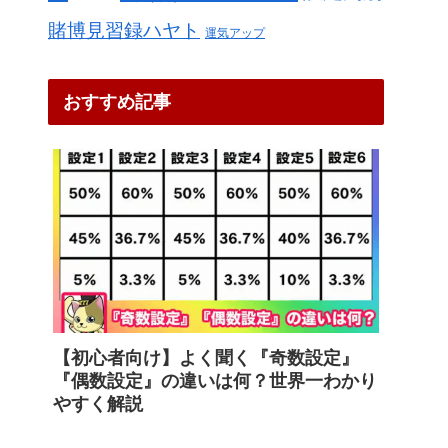
賭博見習録ハヤト
運気アップ
おすすめ記事
【初心者向け】よく聞く『奇数設定』
『偶数設定』の違いは何？世界一わかり
やすく解説