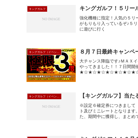
キングガルフ！５リー
キングガルフ
強化機種に指定！人気の５リ
がもりもり入っているぞ♪５
に遊びに行く
８月７日最終キャンペ
キングガルフ（イベント情報）
大チャンス降臨です♪ＭＡＸ
やってきました！！７日間開
★☆★☆★☆★☆★☆★☆★☆
【キングガルフ】当たる
キングガルフ（イベント情報）
※設定６確定券につきまして
ト及びミニレートとなります
た、期間中に獲得し、まとめて