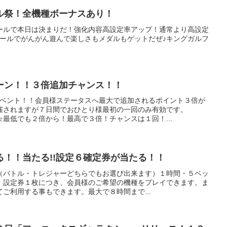
ル祭！全機種ボーナスあり！
ールで本日は決まりだ！強化内容高設定率アップ！通常より高設定
リールでがんがん遊んで楽しさもメダルもゲットだぜ♪キングガルフ
ーン！！３倍追加チャンス！！
イベント！！会員様ステータスへ最大で追加されるポイント３倍が
催されますが７日間でおひとり様最初の一回のみ有効です。
最低でも２倍から！最高で３倍！チャンスは１回！...
！！当たる!!設定６確定券が当たる！！
（バトル・トレジャーどちらでもお選び出来ます）１時間・５ベッ
。設定券１枚につき、会員様のご希望の機種をプレイできます。ま
ご利用する事もできます。最大で８時間まで...