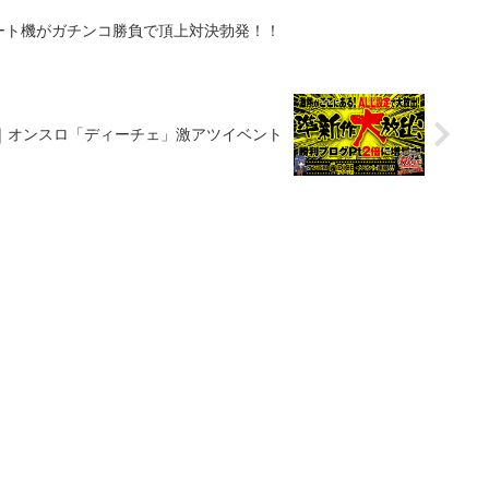
ポート機がガチンコ勝負で頂上対決勃発！！
｜オンスロ「ディーチェ」激アツイベント