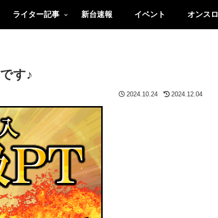
ライター記事
新台速報
イベント
オンス
です♪
2024.10.24
2024.12.04