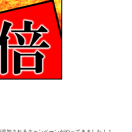
が追加されるキャンペーンがやってきました！！