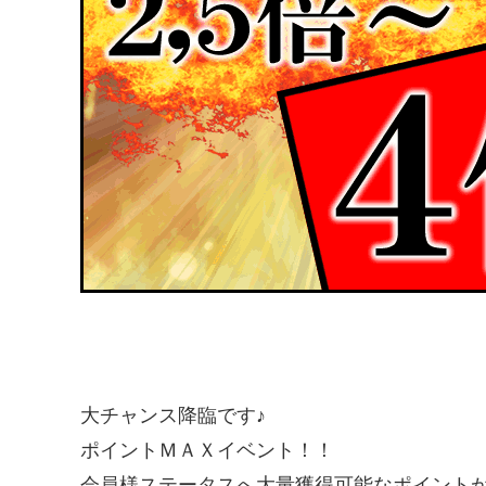
大チャンス降臨です♪
ポイントＭＡＸイベント！！
会員様ステータスへ大量獲得可能なポイント