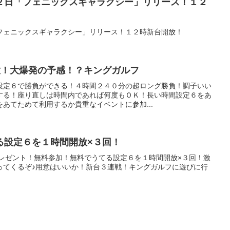
２日「フェニックスギャラクシー」リリース！１２
フェニックスギャラクシー」リリース！１２時新台開放！
放！大爆発の予感！？キングガルフ
設定６で勝負ができる！４時間２４０分の超ロング勝負！調子いい
する！座り直しは時間内であれば何度もＯＫ！長い時間設定６をあ
あてためて利用するか貴重なイベントに参加...
る設定６を１時間開放×３回！
プレゼント！無料参加！無料でうてる設定６を１時間開放×３回！激
ってくるぞ♪用意はいいか！新台３連戦！キングガルフに遊びに行