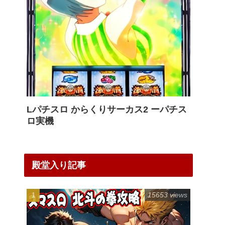
Lパチスロ からくりサーカス2 ーパチス
ロ実機
殿堂入り記事
15653 views