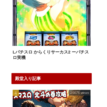
Lパチスロ からくりサーカス2 ーパチス
ロ実機
殿堂入り記事
15675 views