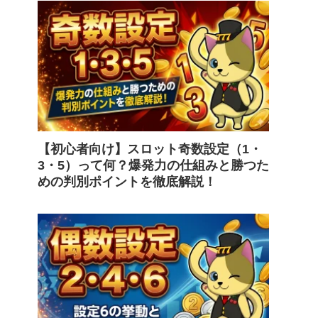
【初心者向け】スロット奇数設定（1・
3・5）って何？爆発力の仕組みと勝つた
めの判別ポイントを徹底解説！