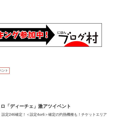
ベント
スロ「ディーチェ」激アツイベント
設定246確定！＜設定4or6＞確定の灼熱機種も！チケットエリア