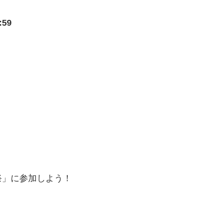
59
祭」に参加しよう！