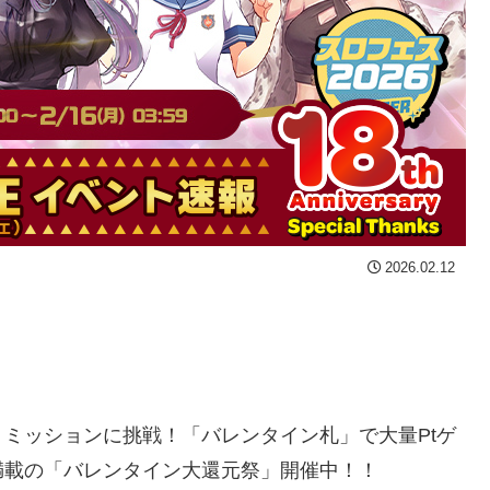
2026.02.12
ミッションに挑戦！「バレンタイン札」で大量Ptゲ
満載の「バレンタイン大還元祭」開催中！！