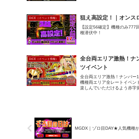
狙え高設定！｜オンス
DiCE（イベント情報）
【設定56確定】機種のみ77
種潜伏中！
全台両エリア激熱！ナ
DiCE（イベント情報）
ツイベント
全台両エリア激熱！ナンバー1
機種両エリア全レートイベント
楽しんでいただけるよう赤字覚
MGDX｜ゾロ目DAY★人気機