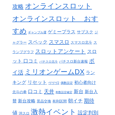
オンラインスロット
攻略
オンラインスロット おす
すめ
ゲミープラス
サブスク
ジ
ギャンブル運
スペック
スマスロ
ャグラー
スマスロ北斗
ス
スロットアンケート
スロ
ランプグラフ
ポ
ット 口コミ
パチスロ新台速報
パチスロ北斗
ミリオンゲームDX
イ活
ラン
リセット
キング
初心者向け
ヴヴヴ2
偶数設定
天井
口コミ
新台
新台入
北斗の拳
奇数設定確定
期待
朝イチ
替
新台攻略
景品交換
有利区間
激熱イベント
値
設定判別
沖スロ