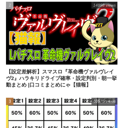
14898 views
【設定差解析】スマスロ『革命機ヴァルヴレイ
ヴ2』ハラキリドライブ確率・設定判別・朝一挙
動まとめ |口コミまとめにゃ【猫報】
10575 views