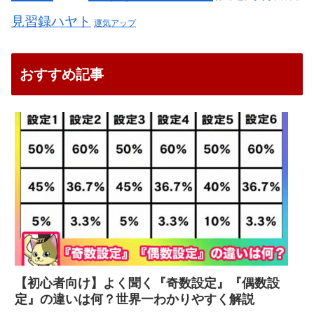
見習録ハヤト
運気アップ
おすすめ記事
【初心者向け】よく聞く『奇数設定』『偶数設
定』の違いは何？世界一わかりやすく解説