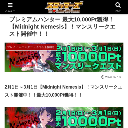
メニュー
検索
プレミアムハンター 最大10,000Pt獲得！
【Midnight Nemesis】！マンスリークエ
スト開催中！！
プレミアムハンター（イベント情報）
2026.02.10
2月1日～3月1日【Midnight Nemesis】！マンスリークエ
スト開催中！！最大10,000Pt獲得！！