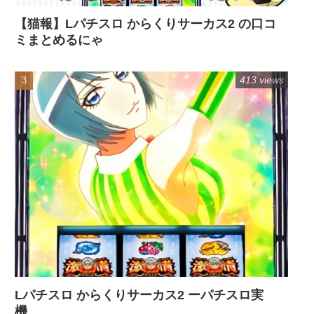
【猫報】Lパチスロ からくりサーカス2 の口コ
ミまとめるにゃ
413 views
Lパチスロ からくりサーカス2 ーパチスロ実
機