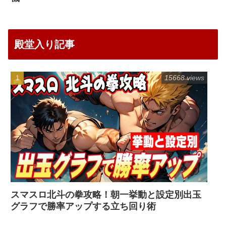
殿堂入り記事
15668 views
スマスロ北斗の拳攻略！朝一挙動と設定別出玉
グラフで勝率アップする立ち回り術