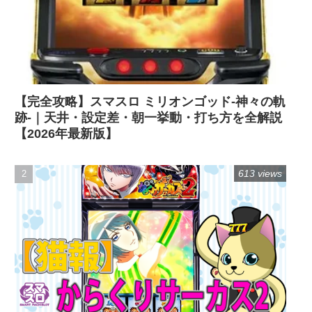
【完全攻略】スマスロ ミリオンゴッド-神々の軌
跡-｜天井・設定差・朝一挙動・打ち方を全解説
【2026年最新版】
613 views