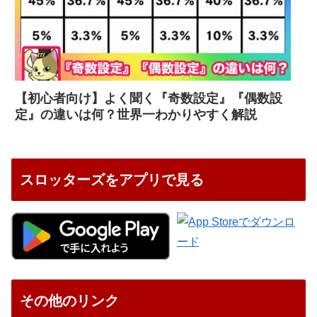
【初心者向け】よく聞く『奇数設定』『偶数設
定』の違いは何？世界一わかりやすく解説
スロッターズをアプリで見る
その他のリンク