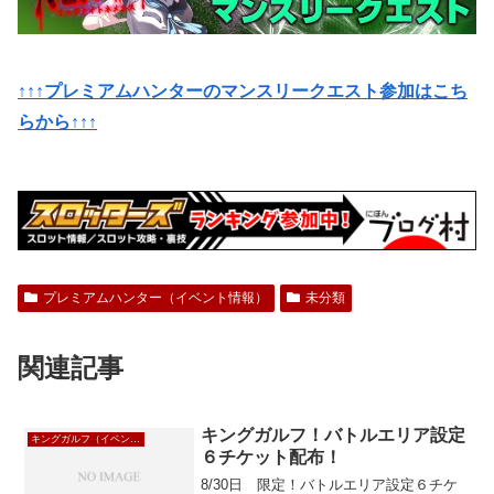
↑↑↑プレミアムハンターのマンスリークエスト参加はこち
らから↑↑↑
プレミアムハンター（イベント情報）
未分類
関連記事
キングガルフ！バトルエリア設定
キングガルフ（イベント情報）
６チケット配布！
8/30日 限定！バトルエリア設定６チケ