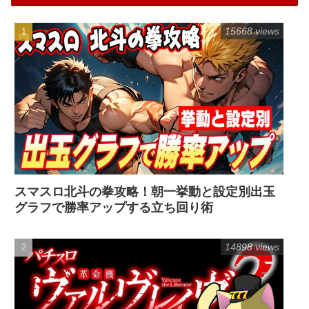
15668 views
スマスロ北斗の拳攻略！朝一挙動と設定別出玉
グラフで勝率アップする立ち回り術
14898 views