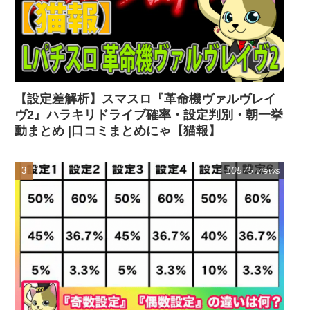
【設定差解析】スマスロ『革命機ヴァルヴレイ
ヴ2』ハラキリドライブ確率・設定判別・朝一挙
動まとめ |口コミまとめにゃ【猫報】
10575 views