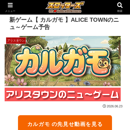
メニュー
検索
新ゲーム【 カルガモ 】ALICE TOWNのニ
ュ～ゲーム予告
アリスタウン
2026.06.23
カルガモ の先見せ動画を見る