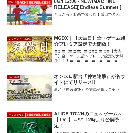
8/24 12:00~ NEW!MACHINE
動画
RELEASE[ Endless Summer ]
ちょこっと動画で楽しむ！嵐山で遊ぶ
MGDX｜【大吉日】全・ゲーム超
ミリオンゲームDX
☆プレミア設定で大開放！
〓:::〓:::〓:::〓:::〓:::〓:::〓:::〓【大吉
日】全・ゲーム超☆プレミア設定で大開
放！！！〓:::〓:::〓:::〓:::〓:::〓:::〓:::〓
＼日本の暦の上で最上の吉日／百神が天
に昇り、天が万物の罪を赦(ゆる)す日と...
オンスロ新台『神速連撃』が各サ
新台速報
イトにてリリース!!
新台『神速連撃』の関連記事はコチラ
ALICE TOWNのニュ～ゲーム～
アリスタウン
【 I.R. 】～9/1 12時より公開予
定！