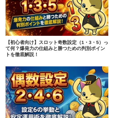
【初心者向け】スロット奇数設定（1・3・5）っ
て何？爆発力の仕組みと勝つための判別ポイン
トを徹底解説！