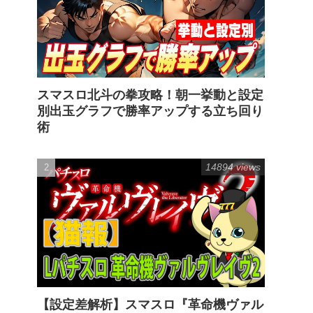
スマスロ北斗の拳攻略！朝一挙動と設定
別出玉グラフで勝率アップする立ち回り
術
14894 views
【設定差解析】スマスロ『革命機ヴァル