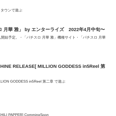
リスタウンで遊ぶ
月華 雅」 by エンターライズ 2022年4月中旬〜
導入開始予定。・「パチスロ 月華 雅」機種サイト・「パチスロ 月華
CHINE RELEASE[ MILLION GODDESS in5Reel 第
N GODDESS in5Reel 第二章 で遊ぶ
HILI PAPPER] CommingSoon