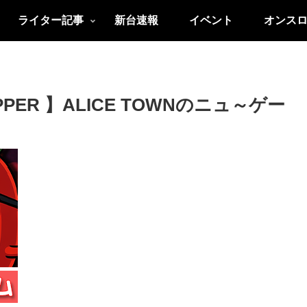
ライター記事
新台速報
イベント
オンス
APPER 】ALICE TOWNのニュ～ゲー