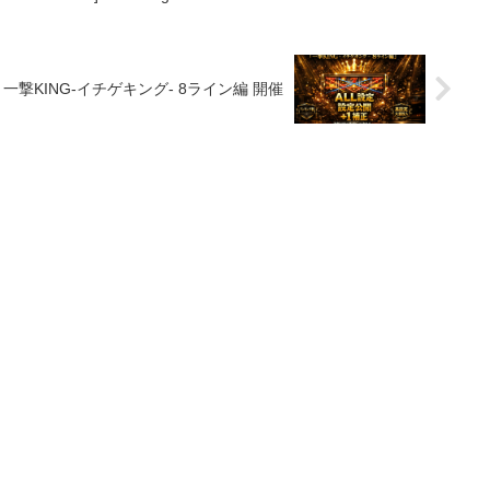
一撃KING-イチゲキング- 8ライン編 開催