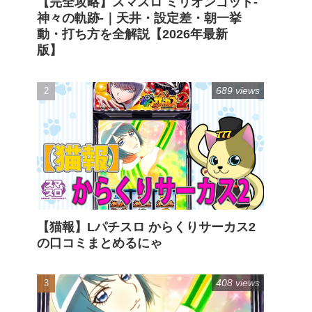
【完全攻略】スマスロ ミリオンゴッド-
神々の軌跡-｜天井・設定差・朝一挙
動・打ち方を全解説【2026年最新
版】
689 views
【猫報】Lパチスロ からくりサーカス2
の口コミまとめるにゃ
408 views