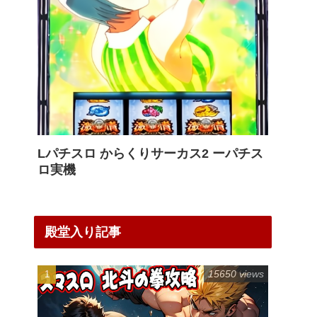
Lパチスロ からくりサーカス2 ーパチス
ロ実機
殿堂入り記事
15650 views