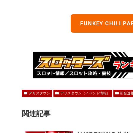
FUNKEY CHILI
アリスタウン
アリスタウン（イベント情報）
新台速
関連記事