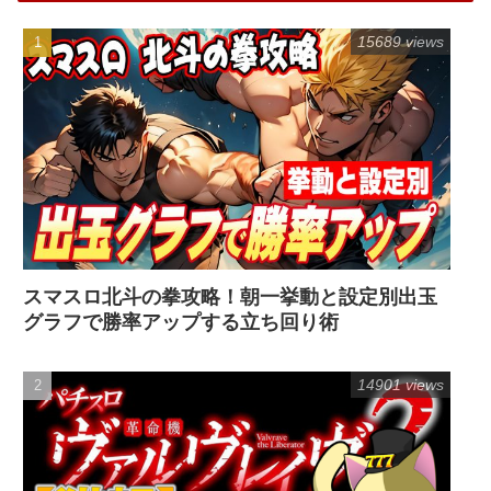
15689 views
スマスロ北斗の拳攻略！朝一挙動と設定別出玉
グラフで勝率アップする立ち回り術
14901 views