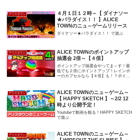
４月１日１２時～【 ダイナソー
アリスタウン
★パラダイス！！ 】ALICE
TOWNのニュ～ゲームリリース
ダイナソー★パラダイス！！ で遊ぶ
ALICE TOWNのポイントアップ
アリスタウン
抽選会 2倍～【４倍】
ポイントアップ抽選会やってま～す！最
低でも２倍にポイントアップ！レインボ
ーのカプセルなら【４倍】も！？ポイン
トを買って！ガチャでドキドキするアリ
スタウンで遊ぶ
ALICE TOWNのニュ～ゲーム～
アリスタウン
【 HAPPY SKETCH 】～2/2 12
時より公開予定！
Youtubeで動画を観る！HAPPY SKETCH
で遊ぶ
ALICE TOWNのニュ～ゲーム～
アリスタウン