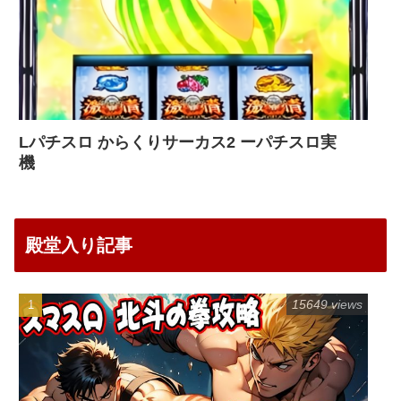
Lパチスロ からくりサーカス2 ーパチスロ実
機
殿堂入り記事
15649 views