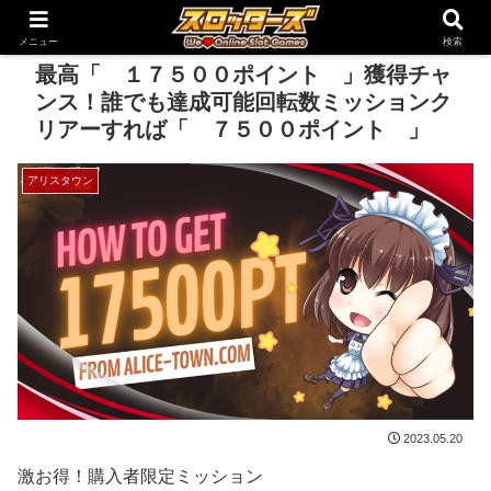
メニュー
検索
最高「 １７５００ポイント 」獲得チャ
ンス！誰でも達成可能回転数ミッションク
リアーすれば「 ７５００ポイント 」
アリスタウン
2023.05.20
激お得！購入者限定ミッション