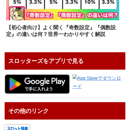
【初心者向け】よく聞く『奇数設定』『偶数設
定』の違いは何？世界一わかりやすく解説
スロッターズをアプリで見る
その他のリンク