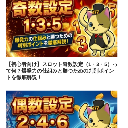
【初心者向け】スロット奇数設定（1・3・5）っ
て何？爆発力の仕組みと勝つための判別ポイン
トを徹底解説！