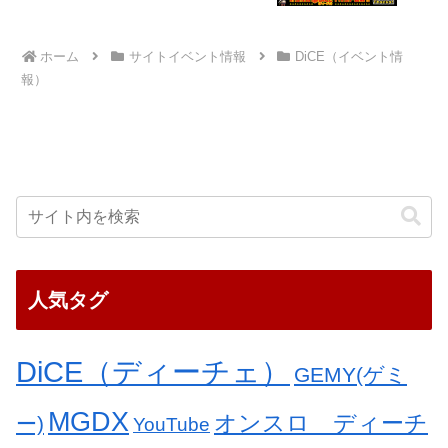
ホーム
サイトイベント情報
DiCE（イベント情
報）
人気タグ
DiCE（ディーチェ）
GEMY(ゲミ
MGDX
オンスロ ディーチ
ー)
YouTube