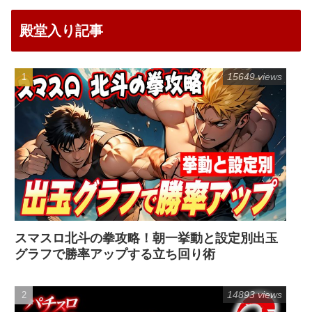
殿堂入り記事
15649 views
スマスロ北斗の拳攻略！朝一挙動と設定別出玉
グラフで勝率アップする立ち回り術
14893 views