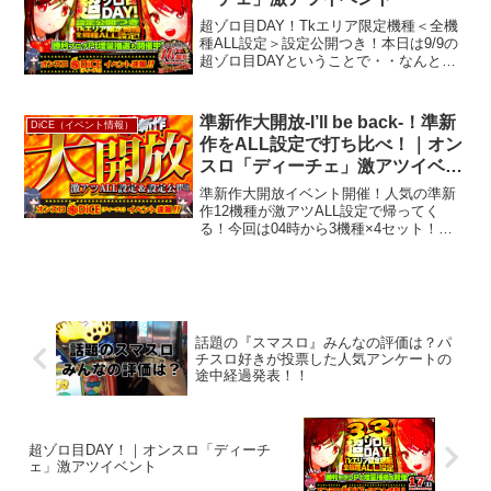
超ゾロ目DAY！Tkエリア限定機種＜全機
種ALL設定＞設定公開つき！本日は9/9の
超ゾロ目DAYということで・・なんと！
チケットエリア限定機種全機種ALL設
定！！さらに！300回転以上回して清算す
ると設定公開！！4時間×6セット合計24
準新作大開放-I’ll be back-！準新
DiCE（イベント情報）
時間...
作をALL設定で打ち比べ！｜オン
スロ「ディーチェ」激アツイベン
ト
準新作大開放イベント開催！人気の準新
作12機種が激アツALL設定で帰ってく
る！今回は04時から3機種×4セット！全
BET対象で大量獲得の期待大！！！さら
にさらに設定公開つき！今後の設定看破
の参考にどうぞ！DiCE（ディーチェ）の
激アツイベン...
話題の『スマスロ』みんなの評価は？パ
チスロ好きが投票した人気アンケートの
途中経過発表！！
超ゾロ目DAY！｜オンスロ「ディーチ
ェ」激アツイベント