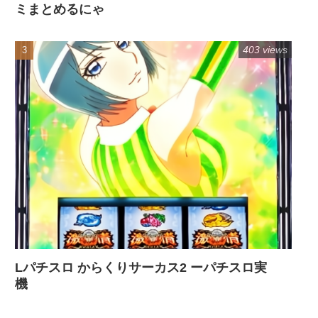
ミまとめるにゃ
403 views
Lパチスロ からくりサーカス2 ーパチスロ実
機