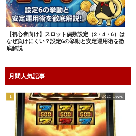
【初心者向け】スロット偶数設定（2・4・6）は
なぜ負けにくい？設定6の挙動と安定運用術を徹
底解説
月間人気記事
2411 views