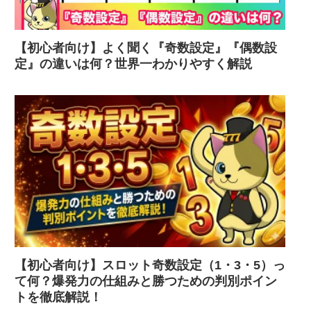
【初心者向け】よく聞く『奇数設定』『偶数設
定』の違いは何？世界一わかりやすく解説
【初心者向け】スロット奇数設定（1・3・5）っ
て何？爆発力の仕組みと勝つための判別ポイン
トを徹底解説！