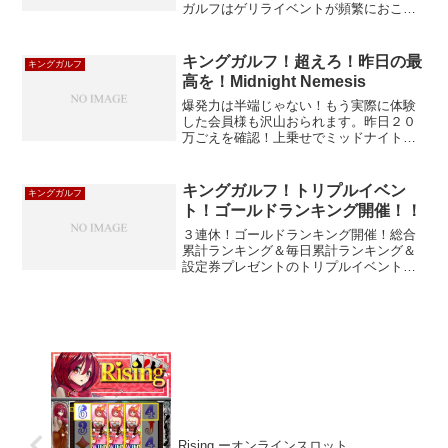
ガルフはゲリライベントが頻繁におこる♪
半分以上が高設定の設定公開！！新台を
まだまだたのしめてない会員様、本日が
チャンスだ！TheMonsters 5Reel -ヴァン
キングガルフ！超えろ！昨日の最
キングガルフ
パ...
高を！Midnight Nemesis
爆発力は半端じゃない！もう実際に体験
した会員様も沢山おられます。昨日２０
万ごえを確認！上乗せでミッドナイトボ
ーナスが続けば続くほどどんどん伸びて
いく！たまらない感動！その感動を再
び！目指せ！トップをこえるゴールド
キングガルフ！トリプルイベン
キングガルフ
を！１位をこえた場合、ボーナ...
ト！ゴールドランキング開催！！
３連休！ゴールドランキング開催！総合
累計ランキング＆毎日累計ランキング＆
設定券プレゼントのトリプルイベント！
総合累計ランキングは１４日・１５日・
１６日の累計ゴールドランキングとなり
ます。報酬は１位：３０００ポイント
２位：２０００ポイント ...
Rising ーオンラインスロット