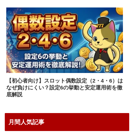
【初心者向け】スロット偶数設定（2・4・6）は
なぜ負けにくい？設定6の挙動と安定運用術を徹
底解説
月間人気記事