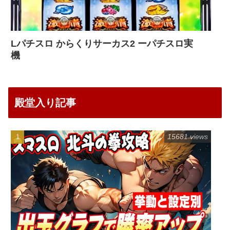
Lパチスロ からくりサーカス2 ーパチスロ実
機
殿堂入り記事
15681 views