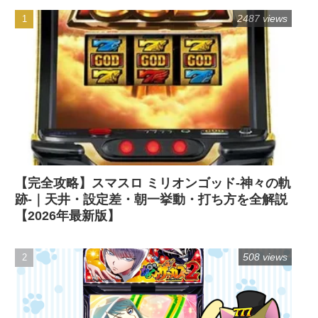
2487 views
【完全攻略】スマスロ ミリオンゴッド-神々の軌
跡-｜天井・設定差・朝一挙動・打ち方を全解説
【2026年最新版】
508 views