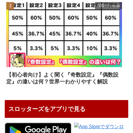
10588 views
【初心者向け】よく聞く『奇数設定』『偶数設
定』の違いは何？世界一わかりやすく解説
スロッターズをアプリで見る