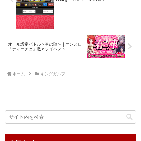
オール設定バトル〜春の陣〜｜オンスロ
「ディーチェ」激アツイベント
ホーム
キングガルフ