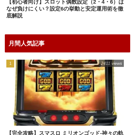
【初心者向け】スロット偶数設定（2・4・6）は
なぜ負けにくい？設定6の挙動と安定運用術を徹
底解説
月間人気記事
2411 views
【完全攻略】スマスロ ミリオンゴッド-神々の軌