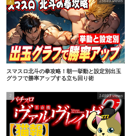
15649 views
スマスロ北斗の拳攻略！朝一挙動と設定別出玉
グラフで勝率アップする立ち回り術
14893 views