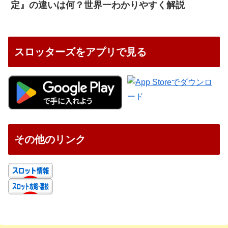
定』の違いは何？世界一わかりやすく解説
スロッターズをアプリで見る
その他のリンク