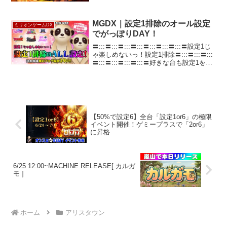
MGDX｜設定1排除のオール設定
ミリオンゲームDX
でがっぽりDAY！
〓:::〓:::〓:::〓:::〓:::〓:::〓:::〓設定1じ
ゃ楽しめないっ！設定1排除〓:::〓:::〓:::
〓:::〓:::〓:::〓:::〓好きな台も設定1を打
たされたんじゃ・・・全然楽しめない
っ！それなら今っ！打つしかないっ
っ！...
【50%で設定6】全台「設定1or6」の極限
イベント開催！ゲミープラスで「2or6」
に昇格
6/25 12:00~MACHINE RELEASE[ カルガ
モ ]
ホーム
アリスタウン