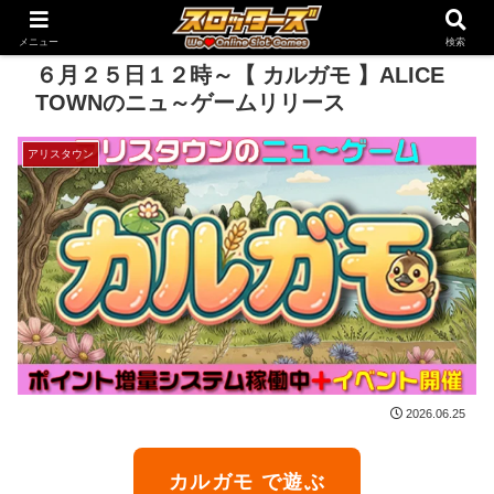
メニュー
検索
６月２５日１２時～【 カルガモ 】ALICE
TOWNのニュ～ゲームリリース
アリスタウン
2026.06.25
カルガモ で遊ぶ