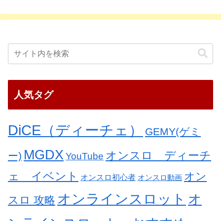
人気タグ
DiCE（ディーチェ）
GEMY(ゲミ
MGDX
オンスロ ディーチ
ー)
YouTube
ェ イベント
オン
オンスロ初心者
オンスロ動画
オンラインスロット
オ
スロ 攻略