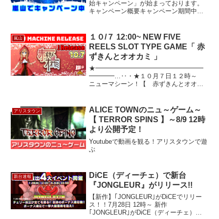
始キャンペーン」が始まっております。
キャンペーン概要キャンペーン期間中
に、対象サイト・対象番組にてC-CHECK
を利用すると抽選(50件につき1件)で利用
金額と同額のC-CHECKが当たり...
１０/７ 12:00~ NEW FIVE
嵐山
REELS SLOT TYPE GAME「 赤
ずきんとオオカミ 」
★━━━━━━━━━━━━━━━━━
━━━━…‥・★１０月７日１２時～
ニューマシーン！【 赤ずきんとオオカ
ミ 】リリース！対象機種： 【 赤ず
きんとオオカミ 】機種詳細： +
‥‥‥‥‥‥‥‥‥‥‥‥‥‥‥‥‥‥
ALICE TOWNのニュ～ゲーム～
アリスタウン
‥‥‥‥‥‥+詳細：★━━━...
【 TERROR SPINS 】～8/9 12時
より公開予定！
Youtubeで動画を観る！アリスタウンで遊
ぶ
DiCE（ディーチェ）で新台
新台速報
『JONGLEUR』がリリース!!
【新作】｢JONGLEUR｣がDiCEでリリー
ス！！7月28日 12時～ 新作
｢JONGLEUR｣がDiCE（ディーチェ）で