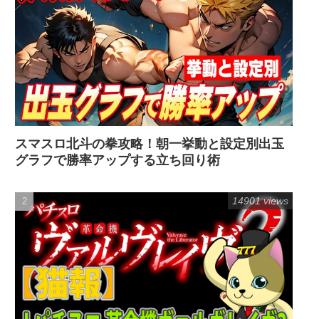
スマスロ北斗の拳攻略！朝一挙動と設定別出玉
グラフで勝率アップする立ち回り術
14901 views