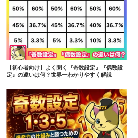
【初心者向け】よく聞く『奇数設定』『偶数設
定』の違いは何？世界一わかりやすく解説