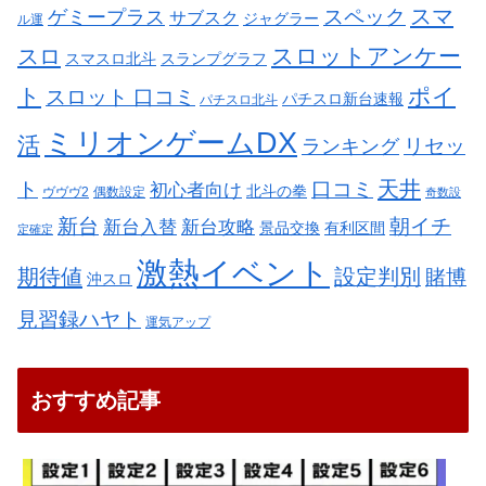
スペック
スマ
ゲミープラス
サブスク
ジャグラー
ル運
スロットアンケー
スロ
スマスロ北斗
スランプグラフ
ト
ポイ
スロット 口コミ
パチスロ新台速報
パチスロ北斗
ミリオンゲームDX
活
リセッ
ランキング
天井
ト
口コミ
初心者向け
北斗の拳
ヴヴヴ2
偶数設定
奇数設
新台
朝イチ
新台入替
新台攻略
景品交換
有利区間
定確定
激熱イベント
期待値
設定判別
賭博
沖スロ
見習録ハヤト
運気アップ
おすすめ記事