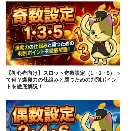
【初心者向け】スロット奇数設定（1・3・5）っ
て何？爆発力の仕組みと勝つための判別ポイン
トを徹底解説！