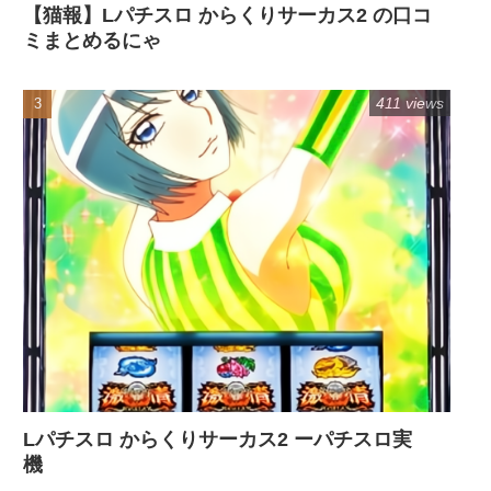
【猫報】Lパチスロ からくりサーカス2 の口コ
ミまとめるにゃ
411 views
Lパチスロ からくりサーカス2 ーパチスロ実
機