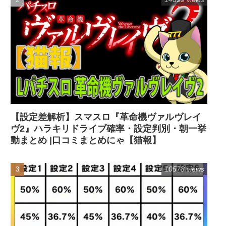
【設定差解析】スマスロ『革命機ヴァルヴレイ
ヴ2』ハラキリドライブ確率・設定判別・朝一挙
動まとめ |口コミまとめにゃ【猫報】
10578 views