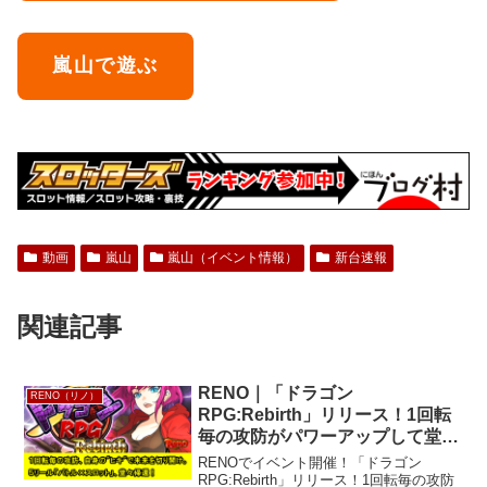
嵐山で遊ぶ
動画
嵐山
嵐山（イベント情報）
新台速報
関連記事
RENO｜「ドラゴン
RENO（リノ）
RPG:Rebirth」リリース！1回転
毎の攻防がパワーアップして堂々
帰還！！
RENOでイベント開催！「ドラゴン
RPG:Rebirth」リリース！1回転毎の攻防