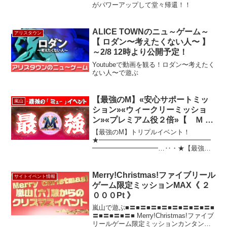
がパワーアップして堂々帰還！！
ALICE TOWNのニュ～ゲーム～
アリスタウン
【 ロダン〜考えたくない人〜 】
～2/8 12時より公開予定！
Youtubeで動画を観る！ロダン〜考えたく
ない人〜で遊ぶ
【最強のM】«安心サポートミッ
嵐山
ション»«ウィークリーミッショ
ン»«プレミアム役２倍»【 Ｍ -
ミュー- 】トリプルイベント！
【最強のM】トリプルイベント！
★━━━━━━━━━━━━━━━━━
━━━━━━━━━━…‥・★【最強の
M】«安心サポートミッション»《
1000Pt 》【最強のM】«ウィークリーミ
ッション»《 1,000Pt ＋ 15,000EXP 》
Merry!Christmas!ファイブリール
サイトイベント情報
【最...
ゲーム限定ミッションMAX《 ２
０００Pt 》
嵐山で遊ぶ■〓■〓■〓■〓■〓■〓■〓■〓■
〓■〓■〓■〓■ Merry!Christmas!ファイブ
リールゲーム限定ミッションカンタンミ