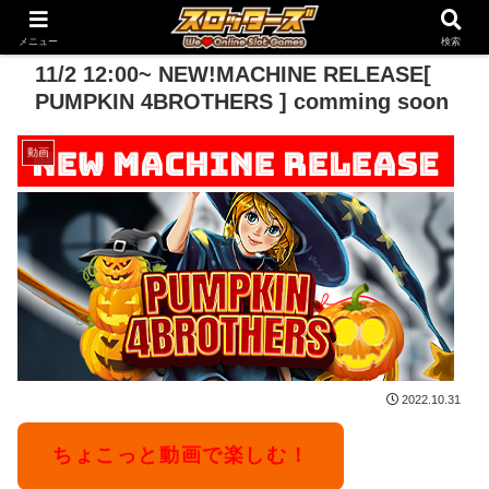
メニュー
検索
11/2 12:00~ NEW!MACHINE RELEASE[
PUMPKIN 4BROTHERS ] comming soon
動画
2022.10.31
ちょこっと動画で楽しむ！