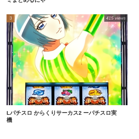
ミまとめるにゃ
415 views
Lパチスロ からくりサーカス2 ーパチスロ実
機