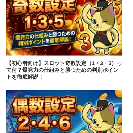
【初心者向け】スロット奇数設定（1・3・5）っ
て何？爆発力の仕組みと勝つための判別ポイン
トを徹底解説！