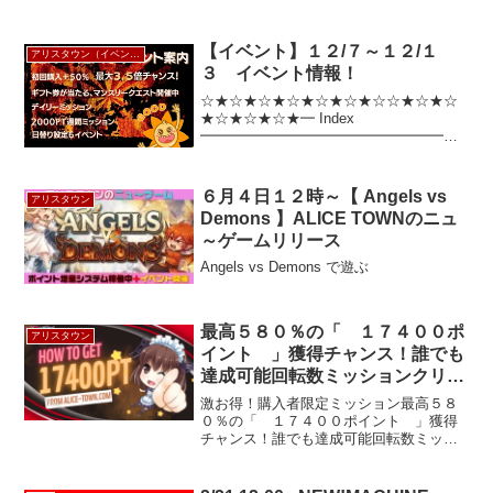
【イベント】１２/７～１２/１
アリスタウン（イベント情報）
３ イベント情報！
☆★☆★☆★☆★☆★☆★☆☆★☆★☆
★☆★☆★☆★━ Index
━━━━━━━━━━━━━━━━━━
━━…‥・★ 【購入抽選】確実増量毎
回購入抽選！+４０％ ～ ＋２００％
【初回購入】初回購入＋50％ 【イベン
６月４日１２時～【 Angels vs
アリスタウン
ト】１２月特別クエスト ...
Demons 】ALICE TOWNのニュ
～ゲームリリース
Angels vs Demons で遊ぶ
最高５８０％の「 １７４００ポ
アリスタウン
イント 」獲得チャンス！誰でも
達成可能回転数ミッションクリア
ーすれば２５０％の「 ７５００
激お得！購入者限定ミッション最高５８
ポイント 」
０％の「 １７４００ポイント 」獲得
チャンス！誰でも達成可能回転数ミッシ
ョンクリアーすれば２５０％の「 ７５
００ポイント 」17400Ptの説明を見るア
リスタウンで遊ぶ