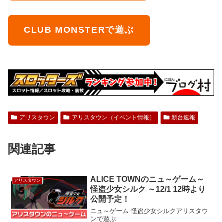
CLUB MONSTERで遊ぶ
アリスタウン
アリスタウン（イベント情報）
新台速報
関連記事
ALICE TOWNのニュ～ゲーム～
アリスタウン
怪盗少女シルク ～12/1 12時より
公開予定！
ニュ～ゲーム 怪盗少女シルクアリスタウ
ンで遊ぶ