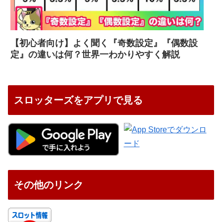
【初心者向け】よく聞く『奇数設定』『偶数設
定』の違いは何？世界一わかりやすく解説
スロッターズをアプリで見る
その他のリンク