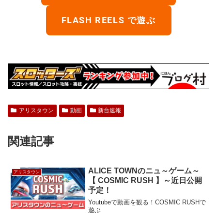
FLASH REELS で遊ぶ
アリスタウン
動画
新台速報
関連記事
ALICE TOWNのニュ～ゲーム～
アリスタウン
【 COSMIC RUSH 】～近日公開
予定！
Youtubeで動画を観る！COSMIC RUSHで
遊ぶ