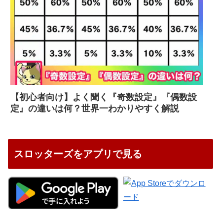
【初心者向け】よく聞く『奇数設定』『偶数設
定』の違いは何？世界一わかりやすく解説
スロッターズをアプリで見る