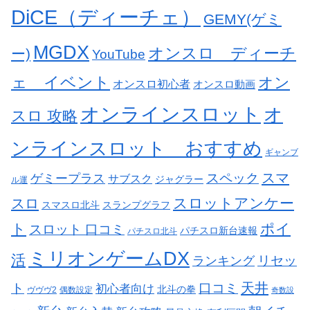
DiCE（ディーチェ）
GEMY(ゲミ
MGDX
オンスロ ディーチ
ー)
YouTube
ェ イベント
オン
オンスロ初心者
オンスロ動画
オンラインスロット
オ
スロ 攻略
ンラインスロット おすすめ
ギャンブ
スペック
スマ
ゲミープラス
サブスク
ジャグラー
ル運
スロットアンケー
スロ
スマスロ北斗
スランプグラフ
ト
ポイ
スロット 口コミ
パチスロ新台速報
パチスロ北斗
ミリオンゲームDX
活
リセッ
ランキング
天井
ト
口コミ
初心者向け
北斗の拳
ヴヴヴ2
偶数設定
奇数設