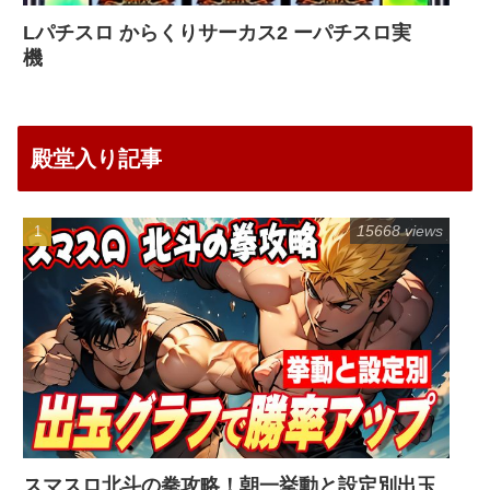
Lパチスロ からくりサーカス2 ーパチスロ実
機
殿堂入り記事
15668 views
スマスロ北斗の拳攻略！朝一挙動と設定別出玉