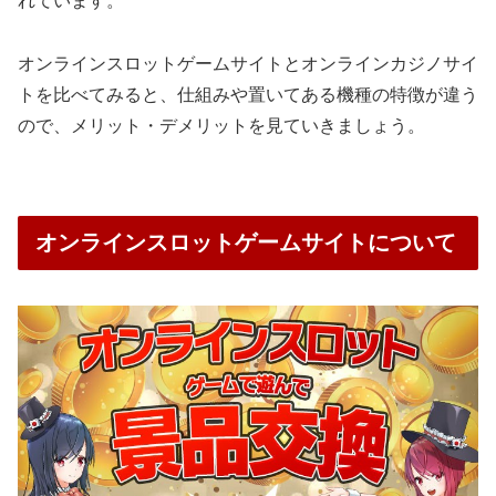
れています。
オンラインスロットゲームサイトとオンラインカジノサイ
トを比べてみると、仕組みや置いてある機種の特徴が違う
ので、メリット・デメリットを見ていきましょう。
オンラインスロットゲームサイトについて