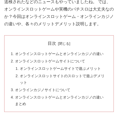
送検されたなどのニュースもやっていましたね。 では、
オンラインスロットゲームや実機のパチスロは大丈夫なの
か？今回はオンラインスロットゲーム・オンラインカジノ
の違いや、各々のメリットデメリット説明します。
目次
オンラインスロットゲームとオンラインカジノの違い
オンラインスロットゲームサイトについて
オンラインスロットゲームサイトで遊ぶメリット
オンラインスロットサイトのスロットで遊ぶデメリ
ット
オンラインカジノサイトについて
オンラインスロットゲームとオンラインカジノの違い
まとめ