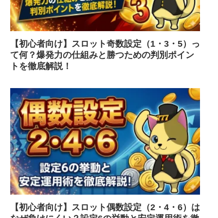
【初心者向け】スロット奇数設定（1・3・5）っ
て何？爆発力の仕組みと勝つための判別ポイン
トを徹底解説！
【初心者向け】スロット偶数設定（2・4・6）は