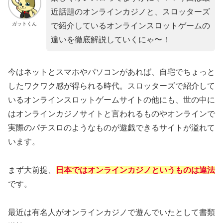
近話題のオンラインカジノと、スロッターズ
ガットくん
で紹介しているオンラインスロットゲームの
違いを徹底解説していくにゃ〜！
今はネットとスマホやパソコンがあれば、自宅でちょっと
したワクワク感が得られる時代。スロッターズで紹介して
いるオンラインスロットゲームサイトの他にも、世の中に
はオンラインカジノサイトと言われるものやオンラインで
実際のパチスロのようなものが遊戯できるサイトが溢れて
います。
まず大前提、
日本ではオンラインカジノというものは違法
です。
最近は有名人がオンラインカジノで遊んでいたとして書類