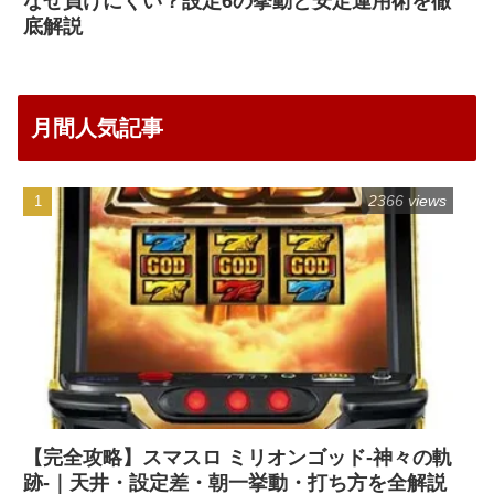
なぜ負けにくい？設定6の挙動と安定運用術を徹
底解説
月間人気記事
2366 views
【完全攻略】スマスロ ミリオンゴッド-神々の軌
跡-｜天井・設定差・朝一挙動・打ち方を全解説