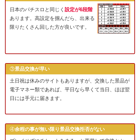
日本のパチスロと同じく
設定が6段階
あります。高設定を掴んだら、出来る
限りたくさん回した方が良いです。
③
景品交換が早い
土日祝は休みのサイトもありますが、交換した景品が
電子マネー類であれば、平日なら早くて当日、ほぼ翌
日には手元に届きます。
④
余程の事が無い限り景品交換拒否がない