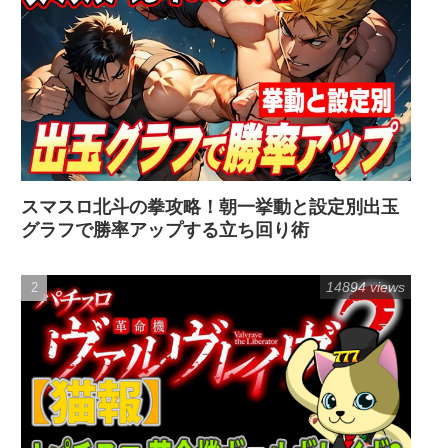
スマスロ北斗の拳攻略！朝一挙動と設定別出玉
グラフで勝率アップする立ち回り術
14894 views