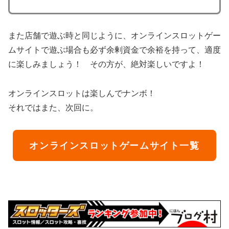
また店舗で遊ぶ時と同じように、オンラインスロットゲー
ムサイトで遊ぶ場合も必ず余剰資金で余裕を持って、適度
に楽しみましょう！ その方が、絶対楽しいですよ！
オンラインスロットは楽しんでナンボ！
それではまた、次回に。
オンラインスロットゲームサイト一覧