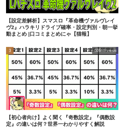
【設定差解析】スマスロ『革命機ヴァルヴレイ
ヴ2』ハラキリドライブ確率・設定判別・朝一挙
動まとめ |口コミまとめにゃ【猫報】
10568 views
【初心者向け】よく聞く『奇数設定』『偶数設
定』の違いは何？世界一わかりやすく解説