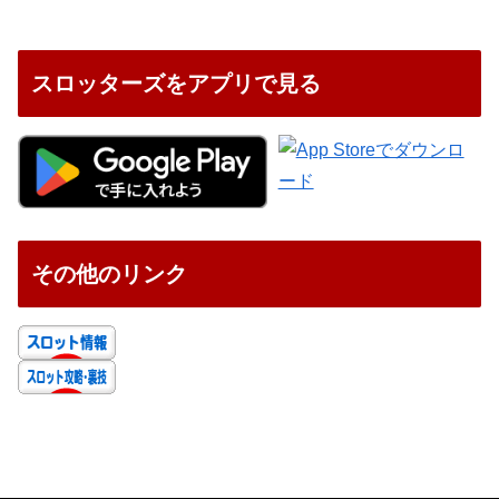
スロッターズをアプリで見る
その他のリンク