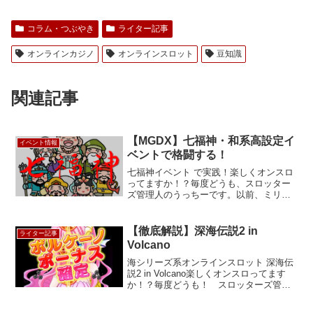
コラム・つぶやき
ライター記事
オンラインカジノ
オンラインスロット
豆知識
関連記事
【MGDX】七福神・和系高設定イ
イベント情報
ベントで格闘する！
七福神イベント で実践！楽しくオンスロ
ってますか！？毎度どうも、スロッター
ズ管理人のうっちーです。以前、ミリオ
ンゲームDXの七福神イベントに参加し
て、良い思いをさせてもらいました。今
月の七福神イベントでも良い思いをさせ
【徹底解説】深海伝説2 in
ライター記事
てもらおうかっ！ って...
Volcano
海シリーズ系オンラインスロット 深海伝
説2 in Volcano楽しくオンスロってます
か！？毎度どうも！ スロッターズ管理
人のうっちーです。オンラインスロット
が気になる皆さんは、元々パチンコ・パ