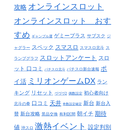
オンラインスロット
攻略
オンラインスロット おす
すめ
ゲミープラス
サブスク
ジ
ギャンブル運
スペック
スマスロ
ャグラー
スマスロ北斗
ス
スロットアンケート
スロ
ランプグラフ
ポ
ット 口コミ
パチスロ新台速報
パチスロ北斗
ミリオンゲームDX
イ活
ラン
リセット
キング
初心者向け
ヴヴヴ2
偶数設定
天井
口コミ
新台
新台入
北斗の拳
奇数設定確定
期待
朝イチ
替
新台攻略
景品交換
有利区間
激熱イベント
値
設定判別
沖スロ