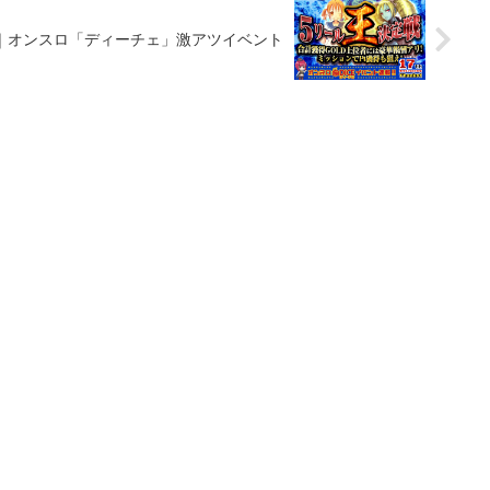
｜オンスロ「ディーチェ」激アツイベント