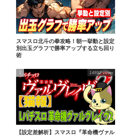
スマスロ北斗の拳攻略！朝一挙動と設定
別出玉グラフで勝率アップする立ち回り
術
14892 views
【設定差解析】スマスロ『革命機ヴァル