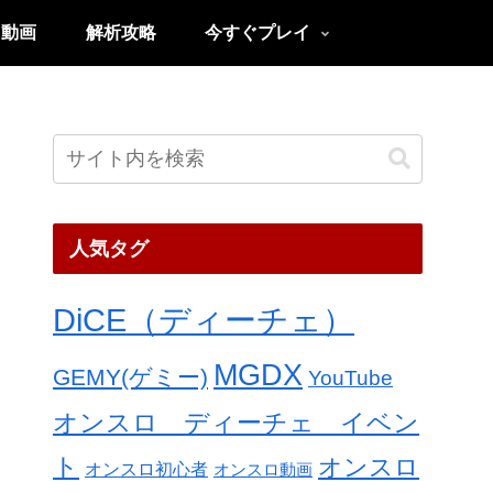
ロ動画
解析攻略
今すぐプレイ
人気タグ
DiCE（ディーチェ）
MGDX
GEMY(ゲミー)
YouTube
オンスロ ディーチェ イベン
ト
オンスロ
オンスロ初心者
オンスロ動画