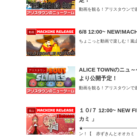
動画を観る！アリスタウンで
6/8 12:00~ NEW!MAC
動画
ちょこっと動画で楽しむ！嵐
ALICE TOWNのニュ～ゲ
アリスタウン
より公開予定！
動画を観る！アリスタウンで
１０/７ 12:00~ NEW 
嵐山
カミ 」
★━━━━━━━━━━━━
ン！【 赤ずきんとオオカミ