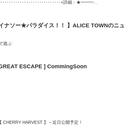
‥‥‥‥‥‥‥‥‥‥‥‥‥‥+詳細：★━━━...
ナソー★パラダイス！！ 】ALICE TOWNのニュ
で遊ぶ
GREAT ESCAPE ] CommingSoon
 CHERRY HARVEST 】～近日公開予定！