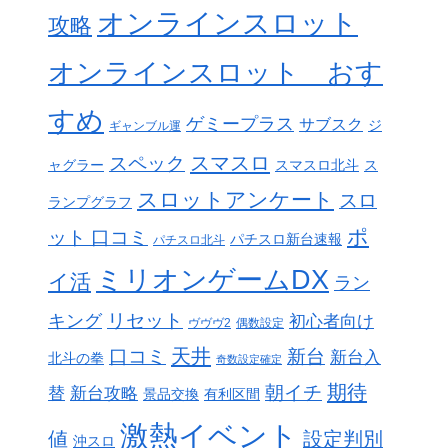
オンラインスロット
攻略
オンラインスロット おす
すめ
ゲミープラス
サブスク
ジ
ギャンブル運
スペック
スマスロ
ャグラー
スマスロ北斗
ス
スロットアンケート
スロ
ランプグラフ
ポ
ット 口コミ
パチスロ新台速報
パチスロ北斗
ミリオンゲームDX
イ活
ラン
リセット
キング
初心者向け
ヴヴヴ2
偶数設定
天井
口コミ
新台
新台入
北斗の拳
奇数設定確定
期待
朝イチ
替
新台攻略
景品交換
有利区間
激熱イベント
値
設定判別
沖スロ