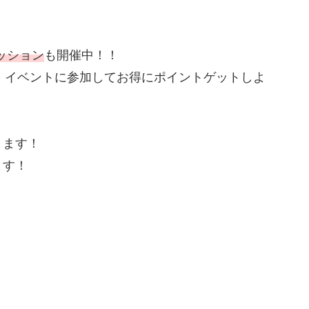
ミッション
も開催中！！
！イベントに参加してお得にポイントゲットしよ
ります！
ます！