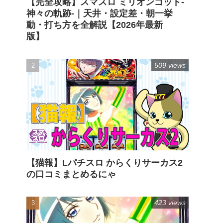
【完全攻略】スマスロ ミリオンゴッド-
神々の軌跡-｜天井・設定差・朝一挙
動・打ち方を全解説【2026年最新
版】
509 views
【猫報】Lパチスロ からくりサーカス2
の口コミまとめるにゃ
423 views