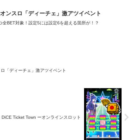
｜オンスロ「ディーチェ」激アツイベント
つ全BET対象！設定5には設定6を超える箇所が！？
スロ「ディーチェ」激アツイベント
DiCE Ticket Town ーオンラインスロット