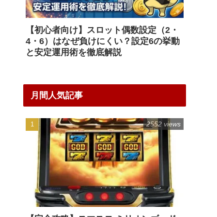
【初心者向け】スロット偶数設定（2・
4・6）はなぜ負けにくい？設定6の挙動
と安定運用術を徹底解説
月間人気記事
2552 views