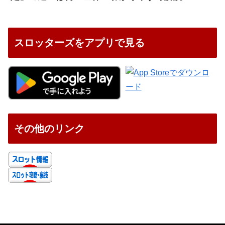
スロッターズをアプリで見る
その他のリンク