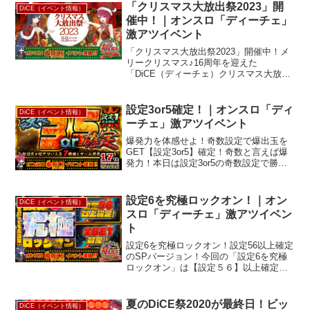
６】MAX祭！1時間×8セットの合計8時
「クリスマス大放出祭2023」開
DiCE（イベント情報）
間...
催中！｜オンスロ「ディーチェ」
激アツイベント
「クリスマス大放出祭2023」開催中！メ
リークリスマス♪16周年を迎えた
「DiCE（ディーチェ）クリスマス大放出
祭2023」絶賛開催中！興味あるイベント
は...1. チャンス降臨2. 毎日10Ptプレゼン
ト3. Ptエリア Xmas特別設定...
設定3or5確定！｜オンスロ「ディ
DiCE（イベント情報）
ーチェ」激アツイベント
爆発力を体感せよ！奇数設定で爆出玉を
GET【設定3or5】確定！奇数と言えば爆
発力！本日は設定3or5の奇数設定で勝
負！！奇数設定のゲームの特徴はなんと
いってもボーナスや特化ゾーンの激し
さ！終わらないんじゃないかこれ！とい
設定6を究極ロックオン！｜オン
DiCE（イベント情報）
うような事態にも！...
スロ「ディーチェ」激アツイベン
ト
設定6を究極ロックオン！設定56以上確定
のSPバージョン！今回の「設定6を究極
ロックオン」は【設定５６】以上確定の
超絶スペシャルバージョンで開催！2時間
×6セットの計12時間！計36機種エントリ
ー！どの時間で何を打とうと設定56以上
夏のDiCE祭2020が最終日！ビッ
DiCE（イベント情報）