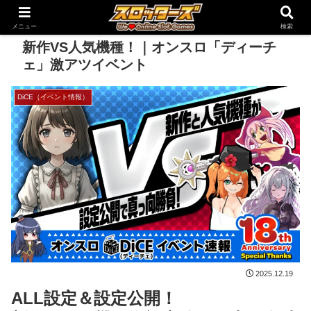
メニュー
検索
新作VS人気機種！｜オンスロ「ディーチ
ェ」激アツイベント
DiCE（イベント情報）
2025.12.19
ALL設定＆設定公開！