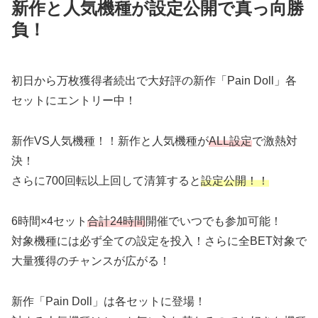
新作と人気機種が設定公開で真っ向勝
負！
初日から万枚獲得者続出で大好評の新作「Pain Doll」各
セットにエントリー中！
新作VS人気機種！！新作と人気機種が
ALL設定
で激熱対
決！
さらに700回転以上回して清算すると
設定公開！！
6時間×4セット
合計24時間
開催でいつでも参加可能！
対象機種には必ず全ての設定を投入！さらに全BET対象で
大量獲得のチャンスが広がる！
新作「Pain Doll」は各セットに登場！