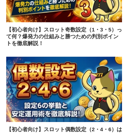
【初心者向け】スロット奇数設定（1・3・5）っ
て何？爆発力の仕組みと勝つための判別ポイン
トを徹底解説！
【初心者向け】スロット偶数設定（2・4・6）は