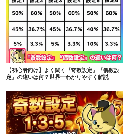
【初心者向け】よく聞く『奇数設定』『偶数設
定』の違いは何？世界一わかりやすく解説