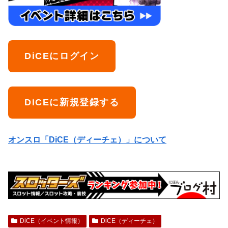
DiCEにログイン
DiCEに新規登録する
オンスロ「DiCE（ディーチェ）」について
DiCE（イベント情報）
DiCE（ディーチェ）