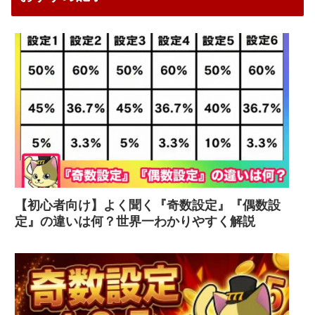
【初心者向け】よく聞く『奇数設定』『偶数設
定』の違いは何？世界一わかりやすく解説