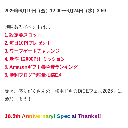
2026年6月19日（金）12:00〜6月24日（水）3:59
興味あるイベントは…
1. 設定券スロット
2. 毎日10Ptプレゼント
3. ワープゲートチャレンジ
4. 新作【2000Pt】ミッション
5. Amazonギフト券争奪ランキング
6. 勝利ブログPt増量抽選EX
等々、盛りだくさんの「梅雨ドキ☆DiCEフェス2026」に
参加しよう！
18.5th Anniversary! Special Thanks!!