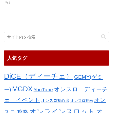
報）
人気タグ
DiCE（ディーチェ）
GEMY(ゲミ
MGDX
オンスロ ディーチ
ー)
YouTube
ェ イベント
オン
オンスロ初心者
オンスロ動画
オンラインスロット
オ
スロ 攻略