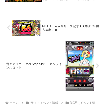
負！！奇数設定のゲームの特徴はなんと
いってもボーナスや特化ゾーンの激し
さ！終わらないんじゃないかこれ！とい
うような事態にも！...
MGDX｜★★リリース記念★★準新作6機
大放出！★
遊々アロハ！Reel Stop Slot ー オンライ
ンスロット
ホーム
サイトイベント情報
DiCE（イベント情