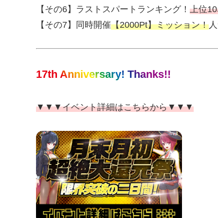
【その6】ラストスパートランキング！
上位1
【その7】同時開催
【2000Pt】ミッション！
人
17th Anniversary! Thanks!!
▼▼▼イベント詳細はこちらから▼▼▼