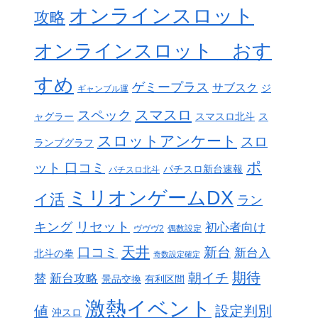
オンラインスロット
攻略
オンラインスロット おす
すめ
ゲミープラス
サブスク
ジ
ギャンブル運
スペック
スマスロ
ャグラー
スマスロ北斗
ス
スロットアンケート
スロ
ランプグラフ
ポ
ット 口コミ
パチスロ新台速報
パチスロ北斗
ミリオンゲームDX
イ活
ラン
リセット
キング
初心者向け
ヴヴヴ2
偶数設定
天井
口コミ
新台
新台入
北斗の拳
奇数設定確定
期待
朝イチ
替
新台攻略
景品交換
有利区間
激熱イベント
値
設定判別
沖スロ