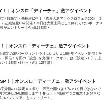
AY！｜オンスロ「ディーチェ」激アツイベント
設定456確定＞機種潜伏中！「真夏の激アツ☆スロフェス2024」対
ーム超絶強化DAY開催！本日は大量上乗せして終わらないボーナス
がエントリー！今回は6時間×...
ン！｜オンスロ「ディーチェ」激アツイベント
以上確定のSPバージョン！今月はいよいよ16周年イベント開催！そ
ント開催！今回の「設定6を究極ロックオン」は【設定５６】以上
！2時間×6セットの計12時間！...
末SP！｜オンスロ「ディーチェ」激アツイベント
！赤字覚悟の＜設定６＞祭り！設定公開つき！7のつく日ではないで
年末SPECIAL開催します！各セット7機種ずつご用意！お好きな
のバレンシア」もエントリー！...