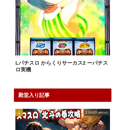
Lパチスロ からくりサーカス2 ーパチス
ロ実機
殿堂入り記事
15649 views