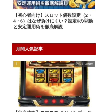
【初心者向け】スロット偶数設定（2・
4・6）はなぜ負けにくい？設定6の挙動
と安定運用術を徹底解説
月間人気記事
2411 views