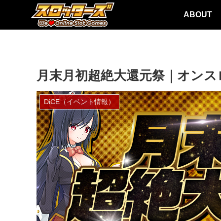
ABOUT
月末月初超絶大還元祭｜オンス
DiCE（イベント情報）