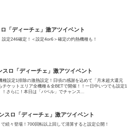
スロ「ディーチェ」激アツイベント
設定246確定！＜設定4or6＞確定の灼熱機種も！
ンスロ「ディーチェ」激アツイベント
全機種設定1排除の激熱設定！日頃の感謝を込めて「月末超大還元
らチケットエリア全機種＆全BETで開催！！一日中いつでも設定1
！さらに！本日は「バベル」でチャンス...
オンスロ「ディーチェ」激アツイベント
】で続々登場！700回転以上回して清算すると設定公開！