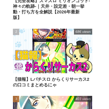
【完全攻略】スマスロ ミリオンゴッド-
神々の軌跡-｜天井・設定差・朝一挙
動・打ち方を全解説【2026年最新
版】
686 views
【猫報】Lパチスロ からくりサーカス2
の口コミまとめるにゃ
403 views