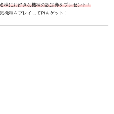
0名様にお好きな機種の設定券をプレゼント！
気機種をプレイしてPtもゲット！