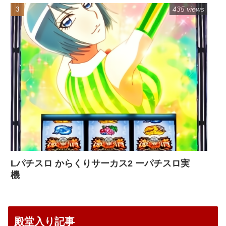
435 views
Lパチスロ からくりサーカス2 ーパチスロ実
機
殿堂入り記事