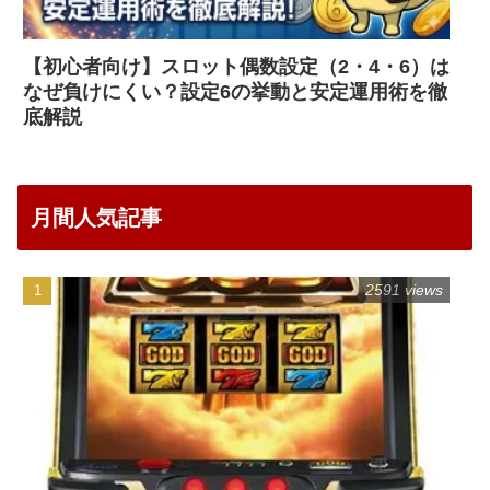
【初心者向け】スロット偶数設定（2・4・6）は
なぜ負けにくい？設定6の挙動と安定運用術を徹
底解説
月間人気記事
2591 views