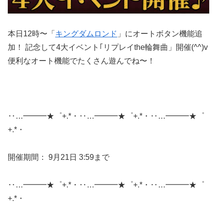
本日12時〜「
キングダムロンド
」にオートボタン機能追
加！ 記念して4大イベント｢リプレイthe輪舞曲」開催(^^)v
便利なオート機能でたくさん遊んでね〜！
‥…━━━★゜+.*・‥…━━━★゜+.*・‥…━━━★゜
+.*・
開催期間： 9月21日 3:59まで
‥…━━━★゜+.*・‥…━━━★゜+.*・‥…━━━★゜
+.*・