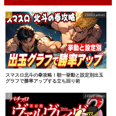
15693 views
スマスロ北斗の拳攻略！朝一挙動と設定別出玉
グラフで勝率アップする立ち回り術
14901 views