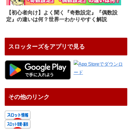
【初心者向け】よく聞く『奇数設定』『偶数設
定』の違いは何？世界一わかりやすく解説
スロッターズをアプリで見る
その他のリンク