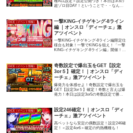
種ALL設定＞設定公開つき！本日は3/3の
超ゾロ目DAY！ということで・・なん
と！チケットエリア限定機種全機種全ベ
ットALL設定！！さらに！700回転以上回
して清算すると設定公開！！4時間×6セッ
一撃KING-イチゲキング-8ライン
DiCE（イベント情報）
ト合...
編 ｜オンスロ「ディーチェ」激
アツイベント
一撃KING-イチゲキング-8ライン編限定仕
様台も対象！一撃でKINGを狙え！「一撃
KING-イチゲキング-8ライン編」開催！清
算1回あたりの獲得Gで決まるので誰にで
もチャンスが・・！高設定大量投入の本
イベントは大チャンス！ぶん回してKIN...
奇数設定で爆出玉をGET【設定
DiCE（イベント情報）
3or５】確定！｜オンスロ「ディ
ーチェ」激アツイベント
爆発力を体感せよ！奇数設定で爆出玉を
GET【設定3or５】確定！奇数と言えば爆
発力！本日は設定3or5の奇数設定で勝
負！！奇数設定のゲームの特徴はなんと
いってもボーナスや特化ゾーンの激し
さ！終わらないんじゃないかこれ！とい
設定246確定！｜オンスロ「ディ
DiCE（イベント情報）
うような事態にも！...
ーチェ」激アツイベント
高ベットなら安定の偶数設定！設定246確
定！＜設定4or6＞確定の灼熱機種も！