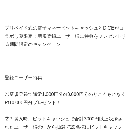
プリペイド式の電子マネービットキャッシュとDiCEがコ
ラボし夏限定で新規登録ユーザー様に特典をプレゼントす
る期間限定のキャンペーン
登録ユーザー特典：
①新規登録で通常1,000円分or3,000円分のところもれなく
Pt10,000円分プレゼント！
②Pt購入時、ビットキャッシュで合計3000円以上決済さ
れたユーザー様の中から抽選で20名様にビットキャッシ