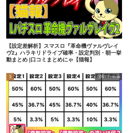
【設定差解析】スマスロ『革命機ヴァルヴレイ
ヴ2』ハラキリドライブ確率・設定判別・朝一挙
動まとめ |口コミまとめにゃ【猫報】
10593 views