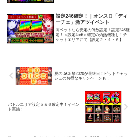
設定246確定！｜オンスロ「ディ
DiCE（イベント情報）
ーチェ」激アツイベント
高ベットなら安定の偶数設定！設定246確
定！＜設定4or6＞確定の灼熱機種も！チ
ケットエリアにて【設定２・４・６】確
定イベント終日開催！更により高設定に
偏りのある熱いゲームのヒントがどこか
に・・！本日は合計6機種がエントリー！
機種によっては...
夏のDiCE祭2020が最終日！ビットキャッ
シュのお得なキャンペーンも！
バトルエリア設定５＆６確定中！イベン
ト実施！