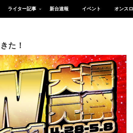
ライター記事
新台速報
イベント
オンス
てきた！