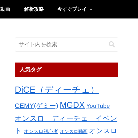
ロ動画
解析攻略
今すぐプレイ
人気タグ
DiCE（ディーチェ）
MGDX
GEMY(ゲミー)
YouTube
オンスロ ディーチェ イベン
ト
オンスロ
オンスロ初心者
オンスロ動画