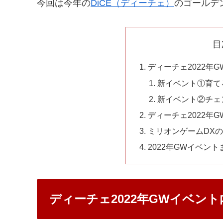
今回は今年の
DiCE（ディーチェ）
のゴールデ
目
ディーチェ2022年
新イベント①育て
新イベント②チェ
ディーチェ2022年
ミリオンゲームDX
2022年GWイベント
ディーチェ2022年GWイベント