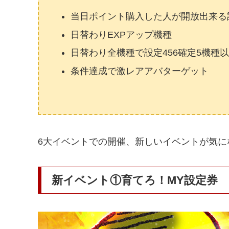
当日ポイント購入した人が開放出来る
日替わりEXPアップ機種
日替わり全機種で設定456確定5機種
条件達成で激レアアバターゲット
6大イベントでの開催、
新しいイベントが気に
新イベント①育てろ！MY設定券