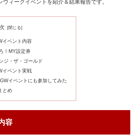
ンウィークイベントを紹介＆結果報告です。
次
GWイベント内容
ろ！MY設定券
ンジ・ザ・ゴールド
GWイベント実戦
のGWイベントにも参加してみた
まとめ
内容