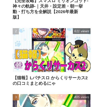
【完全攻略】スマスロ ミリオンゴッド-
神々の軌跡-｜天井・設定差・朝一挙
動・打ち方を全解説【2026年最新
版】
611 views
【猫報】Lパチスロ からくりサーカス2
の口コミまとめるにゃ
405 views