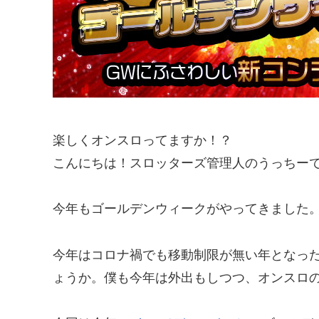
楽しくオンスロってますか！？
こんにちは！スロッターズ管理人のうっちー
今年もゴールデンウィークがやってきました
今年はコロナ禍でも移動制限が無い年となっ
ょうか。
僕も今年は外出もしつつ、オンスロ