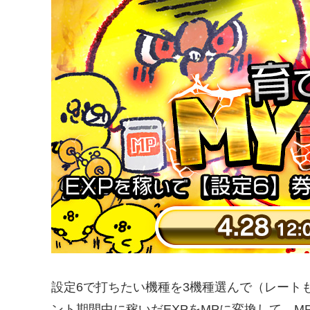
設定6で打ちたい機種を3機種選んで（レート
ント期間中に稼いだEXPをMPに変換して、