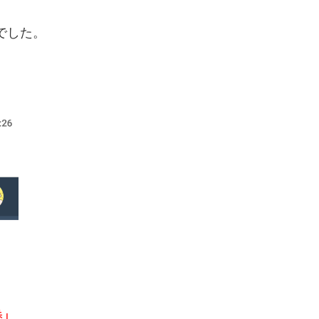
催でした。