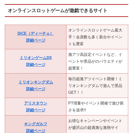
オンラインスロットゲームが遊戯できるサイト
オンラインスロットゲーム最大
DiCE（ディーチェ）
手！会員数も多く新台やイベン
詳細ページ
トも豊富
激アツ高設定イベントなど、イ
ミリオンゲームDX
ベントや景品がのバラエティが
詳細ページ
超豊富！
毎日超激アツイベント開催！ミ
ミリオンキングダム
リオンキングダムで遊んで景品
詳細ページ
GET！！
アリスタウン
PT増量やイベント開催で遊び易
詳細ページ
さを追求!!
お得なキャンペーンやイベント
キングガルフ
が盛沢山の超過激な激熱サイ
詳細ページ