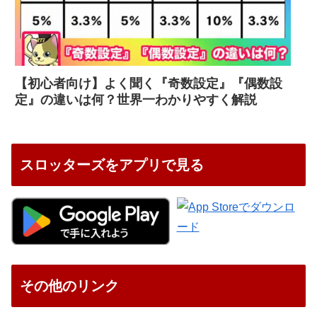
【初心者向け】よく聞く『奇数設定』『偶数設
定』の違いは何？世界一わかりやすく解説
スロッターズをアプリで見る
その他のリンク