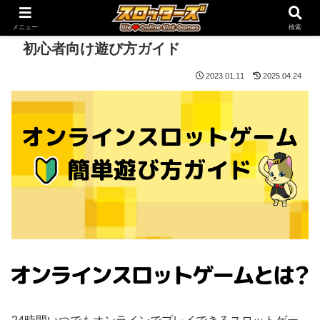
メニュー
検索
初心者向け遊び方ガイド
2023.01.11
2025.04.24