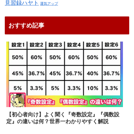
見習録ハヤト
運気アップ
おすすめ記事
【初心者向け】よく聞く『奇数設定』『偶数設
定』の違いは何？世界一わかりやすく解説