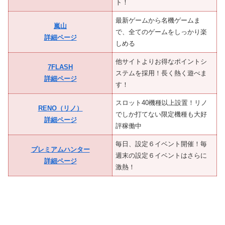
ト！
最新ゲームから名機ゲームま
嵐山
で、全てのゲームをしっかり楽
詳細ページ
しめる
他サイトよりお得なポイントシ
7FLASH
ステムを採用！長く熱く遊べま
詳細ページ
す！
スロット40機種以上設置！リノ
RENO（リノ）
でしか打てない限定機種も大好
詳細ページ
評稼働中
毎日、設定６イベント開催！毎
プレミアムハンター
週末の設定６イベントはさらに
詳細ページ
激熱！