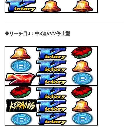
◆リーチ目J：中3連VVV停止型