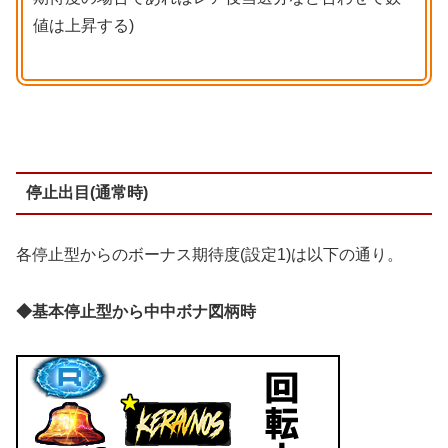
値は上昇する)
停止出目(通常時)
各停止型からのボーナス期待度(設定1)は以下の通り。
◆基本停止型から中中ボナ図柄時