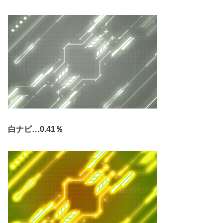
白ナビ…0.41％