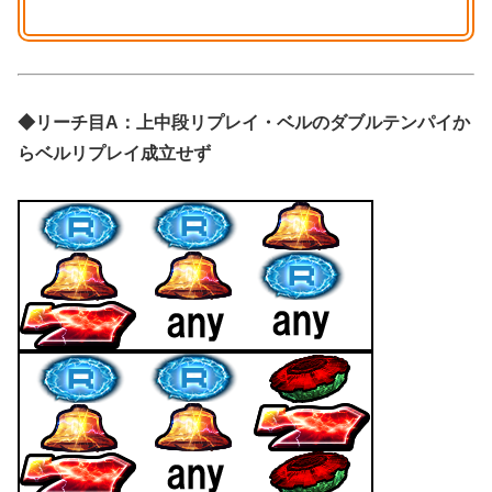
◆リーチ目A：上中段リプレイ・ベルのダブルテンパイか
らベルリプレイ成立せず