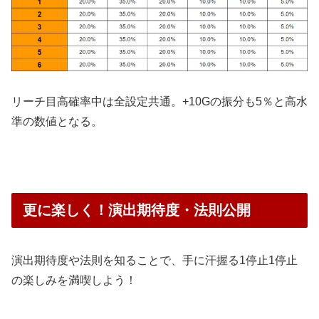
リーチ目高確率中は全設定共通。+10Gの振分も5％と高水
準の数値となる。
更に楽しく！演出期待度・法則公開
演出期待度や法則を知ることで、手に汗握る1停止1停止
の楽しみを満喫しよう！