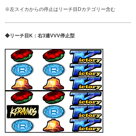
※左スイカからの停止はリーチ目Dカテゴリー含む
◆リーチ目K：右3連VVV停止型