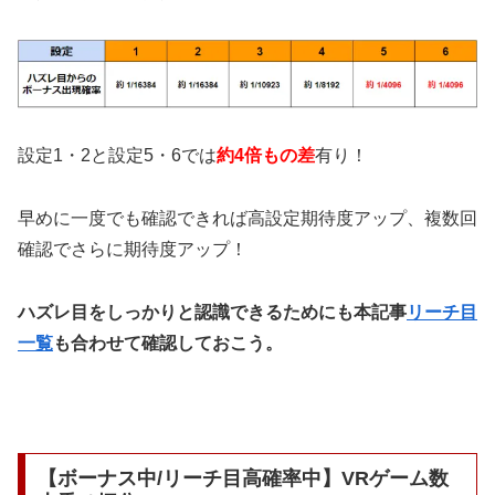
設定1・2と設定5・6では
約4倍もの差
有り！
早めに一度でも確認できれば高設定期待度アップ、複数回
確認でさらに期待度アップ！
ハズレ目をしっかりと認識できるためにも本記事
リーチ目
一覧
も合わせて確認しておこう。
【ボーナス中/リーチ目高確率中】VRゲーム数