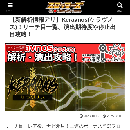
メニュー
検索
【新解析情報アリ】Keravnos(ケラヴノ
ス)！リーチ目一覧、演出期待度や停止出
目攻略！
ライター記事
2023.10.12
2025.08.05
リーチ目、レア役、ナビ矛盾！王道のボーナス当選フロー