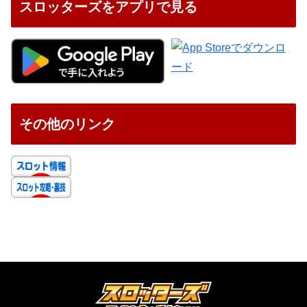
スロッターズをアプリで見る
その他のリンク