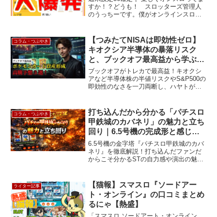
すか！？どうも！ スロッターズ管理人
のうっちーです。僕がオンラインスロッ
トイベントの中で1番推しているのは
DiCE（ディーチェ）の週末56確定イベン
トです。このブログをかなり読んでくれ
【つみたてNISAは即効性ゼロ】
コラム・つぶやき
てる方は、度々「...
キオクシア半導体の暴落リスク
と、ブックオフ最高益から学ぶ
「ポケカ資産形成」高騰予想3
ブックオフがトレカで最高益！キオクシ
選！
アなど半導体株の半値リスクやS&P500の
即効性のなさを一刀両断し、ハヤトが仕
込むべき設定6のポケカ3選（ひかるミュ
ウ等）を大胆高騰予想。
打ち込んだから分かる「パチスロ
コラム・つぶやき
甲鉄城のカバネリ」の魅力と立ち
回り｜6.5号機の完成形と感じた
理由
6.5号機の金字塔『パチスロ甲鉄城のカバ
ネリ』を徹底解説！打ち込んだファンだ
からこそ分かるSTの自力感や演出の魅力
を深掘りします。設定判別や狙い目など
の立ち回り術から、なぜ本作が「完成
形」と呼ばれるのか、その理由を独自の
【猫報】スマスロ『ソードアー
ライター記事
視点で紐解きます。
ト・オンライン』の口コミまとめ
るにゃ【熱盛】
「スマスロ ソードアート・オンライン