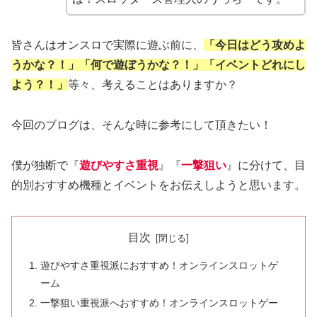
皆さんはオンスロで実際に遊ぶ前に、
「今日はどう攻めよ
うかな？！」「何で遊ぼうかな？！」「イベントどれにし
よう？！」
等々、考えることはありますか？
今回のブログは、そんな時に参考にして頂きたい！
僕が独断で『
遊びやすさ重視
』『
一撃狙い
』に分けて、目
的別おすすめ機種とイベントをお伝えしようと思います。
目次
遊びやすさ重視派におすすめ！オンラインスロットゲ
ーム
一撃狙い重視派へおすすめ！オンラインスロットゲー