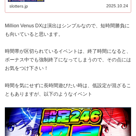
2025.10.24
slotters.jp
Million Venus DXは演出はシンプルなので、短時間勝負に
も向いていると思います。
時間帯が区切られているイベントは、終了時間になると、
ボーナス中でも強制終了になってしまうので、その点には
お気をつけ下さい！
時間を気にせずに長時間遊びたい時は、低設定が混ざるこ
ともありますが、以下のようなイベント