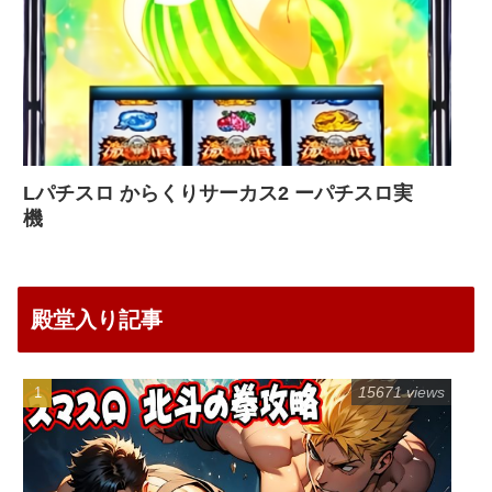
Lパチスロ からくりサーカス2 ーパチスロ実
機
殿堂入り記事
15671 views