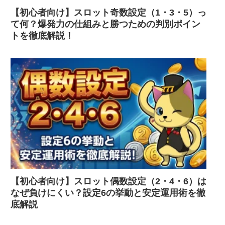
【初心者向け】スロット奇数設定（1・3・5）っ
て何？爆発力の仕組みと勝つための判別ポイン
トを徹底解説！
【初心者向け】スロット偶数設定（2・4・6）は
なぜ負けにくい？設定6の挙動と安定運用術を徹
底解説