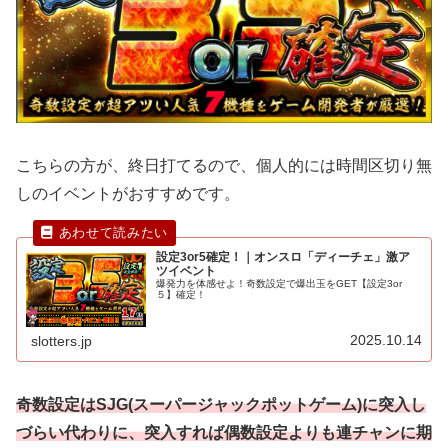
こちらの方が、終日打てるので、個人的には時間区切り無
しのイベントがおすすめです。
設定3or5確定！｜オンスロ「ディーチェ」激ア
ツイベント
爆発力を体感せよ！奇数設定で爆出玉をGET【設定3or
５】確定！
2025.10.14
slotters.jp
奇数設定はSJG(スーパージャックポットゲーム)に突入し
づらい代わりに、突入すれば偶数設定よりも連チャンに期