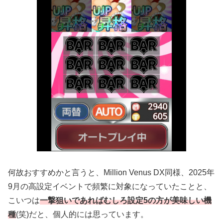
何故おすすめかと言うと、Million Venus DX同様、2025年
9月の高設定イベントで頻繁に対象になっていたことと、
こいつは
一撃狙いであればむしろ設定5の方が美味しい機
種
(笑)だと、個人的には思っています。