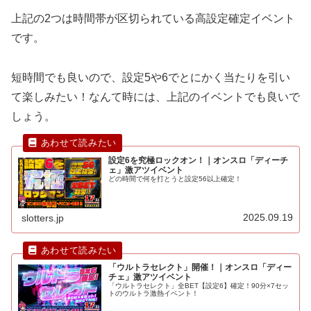
上記の2つは時間帯が区切られている高設定確定イベント
です。
短時間でも良いので、設定5や6でとにかく当たりを引い
て楽しみたい！なんて時には、上記のイベントでも良いで
しょう。
設定6を究極ロックオン！｜オンスロ「ディーチ
ェ」激アツイベント
どの時間で何を打とうと設定56以上確定！
2025.09.19
slotters.jp
「ウルトラセレクト」開催！｜オンスロ「ディー
チェ」激アツイベント
「ウルトラセレクト」全BET【設定6】確定！90分×7セッ
トのウルトラ激熱イベント！