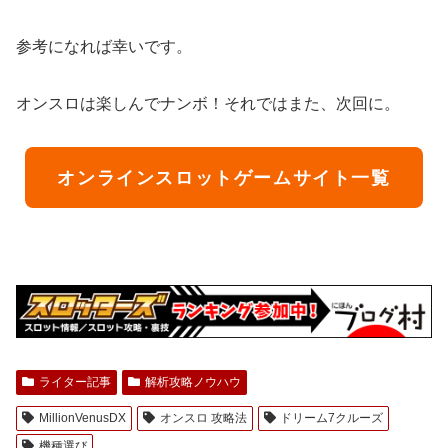
参考になれば幸いです。
オンスロは楽しんでナンボ！それではまた、次回に。
オンラインスロットゲームサイト一覧
ライター記事
解析攻略ノウハウ
MillionVenusDX
オンスロ 攻略法
ドリーム7クルーズ
機種選び