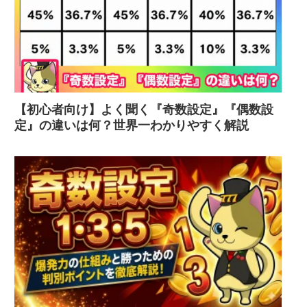
【初心者向け】よく聞く『奇数設定』『偶数設
定』の違いは何？世界一わかりやすく解説