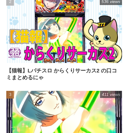
536 views
【猫報】Lパチスロ からくりサーカス2 の口コ
ミまとめるにゃ
411 views