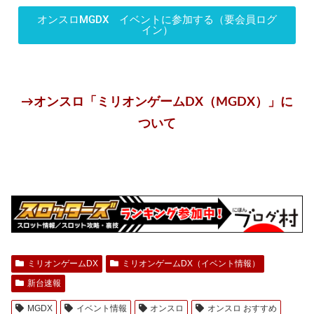
オンスロMGDX イベントに参加する（要会員ログ
イン）
→オンスロ「ミリオンゲームDX（MGDX）」に
ついて
ミリオンゲームDX
ミリオンゲームDX（イベント情報）
新台速報
MGDX
イベント情報
オンスロ
オンスロ おすすめ