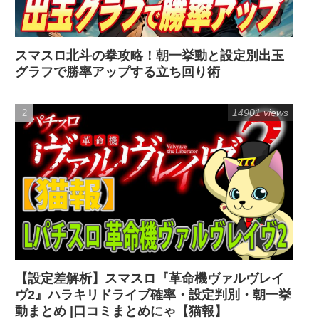
スマスロ北斗の拳攻略！朝一挙動と設定別出玉
グラフで勝率アップする立ち回り術
14901 views
【設定差解析】スマスロ『革命機ヴァルヴレイ
ヴ2』ハラキリドライブ確率・設定判別・朝一挙
動まとめ |口コミまとめにゃ【猫報】