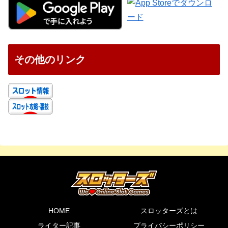
その他のリンク
HOME
スロッターズとは
ライター記事
プライバシーポリシー