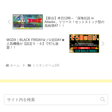
【新台】本日12時～「深海伝説 in
Atlantis」リリース！セットストック型の
高純増AT！！
MGDX｜BLACK FRIDAY&ゾロ目DAY★
人気機種が【設定５・６】で打ち放
題！！
ホーム
ミリオンゲームDX