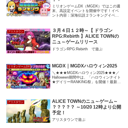
ミリオンゲームDX（MGDX）ではこの週
末、高設定イベントを開催中です！イベ
ント内容：深海伝説２ランキングイベン
ト期間：2020年06月05日 ～ 2020年06月
07日＜ ボーナス連荘させて上位入賞を目
指そう！！２種類のランキングでチャ
３月４日１２時～【 ドラゴン
アリスタウン
ン...
RPG:Rebirth 】ALICE TOWNの
ニュ～ゲームリリース
ドラゴンRPG:Rebirth で遊ぶ
MGDX｜MGDXハロウィン2025
ミリオンゲームDX
＼★★★MGDXハロウィン2025★★★／
Halloween期間中は、「ハロウィンナイト
★デイリーRANKING祭」を開催！最新機
種 『ワイワイあがちゅん！』では最大連
荘数で競う 期間中トータルRANKING ！
さらに…！毎日日替わりで大人...
ALICE TOWNのニュ～ゲーム～
アリスタウン
？？？？？ ～10/20 12時より公開
予定！
アリスタウンで遊ぶ