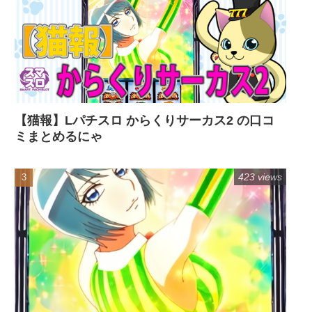
【猫報】Lパチスロ からくりサーカス2 の口コ
ミまとめるにゃ
423 views