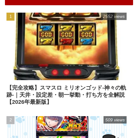
2552 views
【完全攻略】スマスロ ミリオンゴッド-神々の軌
跡-｜天井・設定差・朝一挙動・打ち方を全解説
【2026年最新版】
509 views