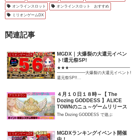
オンラインスロット
オンラインスロット おすすめ
ミリオンゲームDX
関連記事
MGDX｜大爆裂の大還元イベン
ミリオンゲームDX
ト!還元祭SP!
★★★━━━━━━━━━━━━━━━
━━━━━━━大爆裂の大還元イベント!
還元祭SP!!
━━━━━━━━━━━━━━━━━━
━━━━★★★月初ラストスパート企
画・・ 月初のお楽しみが今月は月末
４月１０日１８時～【 The
アリスタウン
に！！！キャシー店長の大盤振る舞い
Dozing GODDESS 】ALICE
DAYで大還元...
TOWNのニュ～ゲームリリース
The Dozing GODDESS で遊ぶ
MGDXランキングイベント開催
ミリオンゲームDX
中！